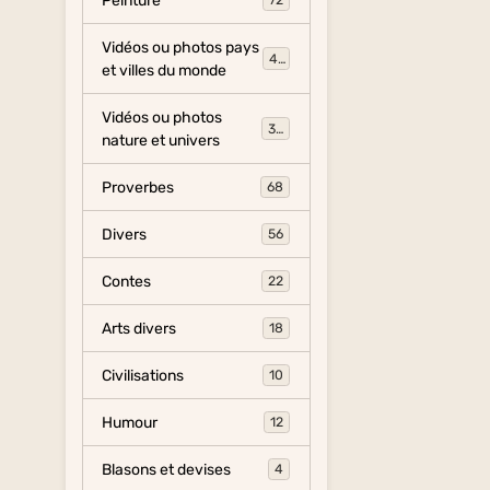
Peinture
72
Vidéos ou photos pays
454
et villes du monde
Vidéos ou photos
325
nature et univers
Proverbes
68
Divers
56
Contes
22
Arts divers
18
Civilisations
10
Humour
12
Blasons et devises
4