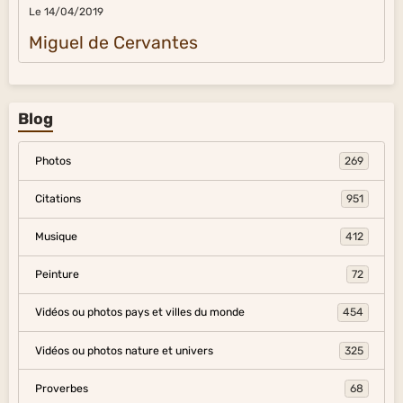
Le 14/04/2019
Miguel de Cervantes
Blog
Photos
269
Citations
951
Musique
412
Peinture
72
Vidéos ou photos pays et villes du monde
454
Vidéos ou photos nature et univers
325
Proverbes
68