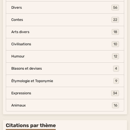
Divers
56
Contes
22
Arts divers
18
Civilisations
10
Humour
12
Blasons et devises
4
Étymologie et Toponymie
9
Expressions
34
Animaux
16
Citations par thème