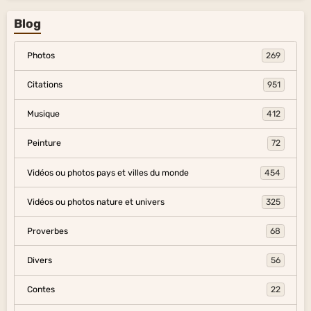
Blog
Photos
269
Citations
951
Musique
412
Peinture
72
Vidéos ou photos pays et villes du monde
454
Vidéos ou photos nature et univers
325
Proverbes
68
Divers
56
Contes
22