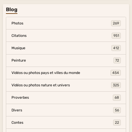
Blog
Photos
269
Citations
951
Musique
412
Peinture
72
Vidéos ou photos pays et villes du monde
454
Vidéos ou photos nature et univers
325
Proverbes
68
Divers
56
Contes
22