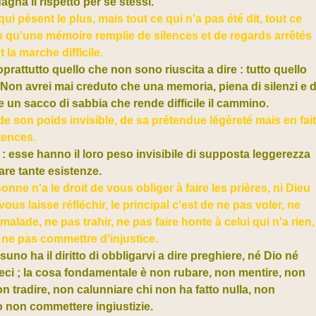
agna il rispetto per sé stessi.
i pèsent le plus, mais tout ce qui n'a pas été dit, tout ce
pas qu'une mémoire remplie de silences et de regards arrêtés
la marche difficile.
rattutto quello che non sono riuscita a dire : tutto quello
Non avrei mai creduto che una memoria, piena di silenzi e d
e un sacco di sabbia che rende difficile il cammino.
 de son poids invisible, de sa prétendue légèreté mais en fait
tences.
: esse hanno il loro peso invisibile di supposta leggerezza
are tante esistenze.
sonne n'a le droit de vous obliger à faire les prières, ni Dieu
 vous laisse réfléchir, le principal c'est de ne pas voler, ne
 malade, ne pas trahir, ne pas faire honte à celui qui n'a rien,
t ne pas commettre d'injustice.
uno ha il diritto di obbligarvi a dire preghiere, né Dio né
ateci ; la cosa fondamentale è non rubare, non mentire, non
on tradire, non calunniare chi non ha fatto nulla, non
to non commettere ingiustizie.