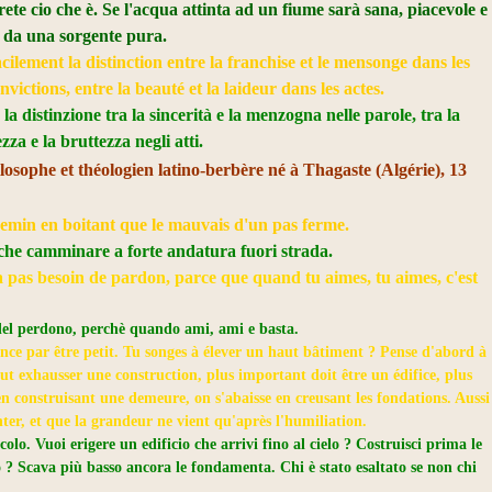
rete cio che è. Se l'acqua attinta ad un fiume sarà sana, piacevole e
e da una sorgente pura.
ilement la distinction entre la franchise et le mensonge dans les
onvictions, entre la beauté et la laideur dans les actes.
la distinzione tra la sincerità e la menzogna nelle parole, tra la
ezza e la bruttezza negli atti.
osophe et théologien latino-berbère né à Thagaste (Algérie), 13
hemin
en boitant que le mauvais d'un pas ferme.
che camminare a forte andatura fuori strada.
 a pas besoin de
pardon
, parce que quand tu aimes, tu aimes, c'est
del perdono, perchè quando ami, ami e basta.
e par être petit. Tu songes à élever un haut bâtiment ? Pense
d'abord à
t exhausser une construction, plus important doit être un édifice, plus
en construisant une demeure, on s'abaisse en creusant les fondations. Aussi
er, et que la grandeur ne vient qu'après l'humiliation.
olo. Vuoi erigere un edificio che arrivi fino al cielo ? Costruisci prima le
 ? Scava più basso ancora le fondamenta. Chi è stato esaltato se non chi