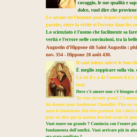
coraggio, le sue qualità e sap
dolce, vuol dire che provien
Le savant est l'homme pour lequel s'opère fac
paroles, entre la vérité et l'erreur dans les c
Lo scienziato è l'uomo che facilmente sa fare 
verità e l'errore nelle convinzioni, tra la bell
Augustin d'Hippone dit Saint Augustin : phil
nov. 354 - Hippone 28 août 430.
Il vaut mieux suivre le bon
c
È meglio zoppicare sulla via
,
Là où il y a de l'
amour
il n'y
tout.
Dove c'è amore non c'è bisogno 
Tu veux devenir grand ? Commenc
lui donner pour fondement l'humilité. Plus on veu
aussi le fondement doit être profond. On s'élève 
peut-on dire que la maison descend avant de mont
Vuoi essere un grande ? Comincia con l'essere picc
fondamenta dell'umiltà. Vuoi arrivare più in alto
era stato umiliato ?