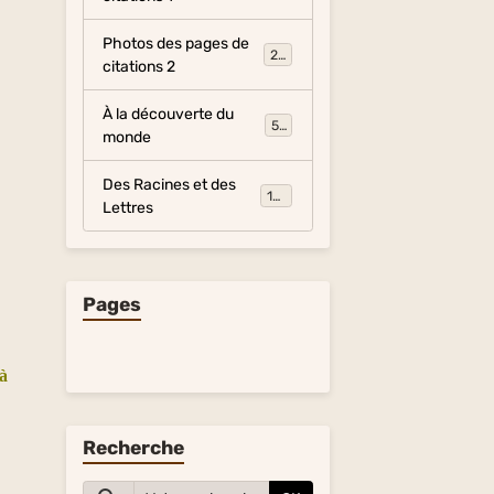
Photos des pages de
281
citations 2
À la découverte du
54
monde
e
Des Racines et des
134
Lettres
n
Pages
a
tà
Recherche