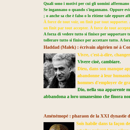
Quali sono i motivi per cui gli uomini afferman
Se ingannano o quando s'ingannano. Oppure evide
; o anche sa che è falso o lo ritiene tale eppure a
À force de tout voir, on finit par tout supporter. 
on finit par tout accepter. À force de tout accept
A forza di vedere tutto si finisce per sopportare tu
tollerare tutto si finisce per accettare tutto. A fo
Haddad (Malek) : écrivain algérien né à Const
Vivre, c'est-à-dire, changer
Vivere cioè, cambiare.
Dieu, dans son manque appa
abandonne à leur humanism
hommes d'employer de gra
Dio, nella sua apparente ma
abbandona a loro umanesimo che finora non 
Aménémopé : pharaon de la XXI dynastie de 
Sois habile dans ta façon d