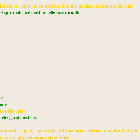
 l'esprit ; celui qui est spirituel l'est jusque dans les choses de la chair.
 è spirituale lo è persino nelle cose carnali.
re.
uone.
 possède déjà.
 che già si possiede.
e ?
oit vrai ce qui est faux et l'on affirme inconsidérément ou bien l'on voit,
se et on l'affirme comme étant vraie.