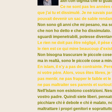
altri con dignità che si guad
Ce ne sont pas les années qu
que j'ai tu et dissimulé. Je ne savais 
pouvait devenir un sac de sable rendant 
Non sono gli anni che mi pesano, ma sop
che non ho detto e che ho dissimulato. 
sguardi impenetrabili, potesse diventar
Le rien ne doit pas être négligé, il pèse
le rien est ce qui mine beaucoup d'exis
Non bisogna trascurare le piccole cose 
ma in realtà, sono le piccole cose a min
En islam, il n'y a pas de contrainte. Per
ni votre père. Alors, vous êtes libres, je
pas mentir, ne pas frapper le faible et le
ne pas maltraiter ses parents et surtou
Nell'Islam non esistono costrizioni. Ness
vostro padre. Quindi siete liberi, pens
picchiare chi è debole e chi è malato, n
maltrattare i propri genitori e soprattut