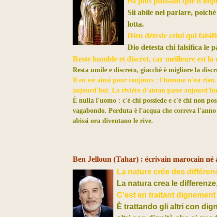
est plus puissant que n'imp
Sii abile nel parlare, poichè
lotta.
Dieu déteste celui qui falsifi
Dio detesta chi falsifica le p
Reste humble et discret, car meilleure est l
Resta umile e discreto, giacchè è migliore la disc
Il en est ainsi pour toujours : l'homme n'est rien.
aujourd'hui. La rivière d'antan passe aujourd'hui 
È nulla l'uomo : c'è chi possiede e c'è chi non po
vagabondo. Perduta è l'acqua che correva l'anno 
abissi ora diventano le rive.
Ben Jelloun (Tahar) : écrivain marocain né à
La nature crée des différenc
La natura crea le differenze
C'est en traitant dignement
È trattando gli altri con dig