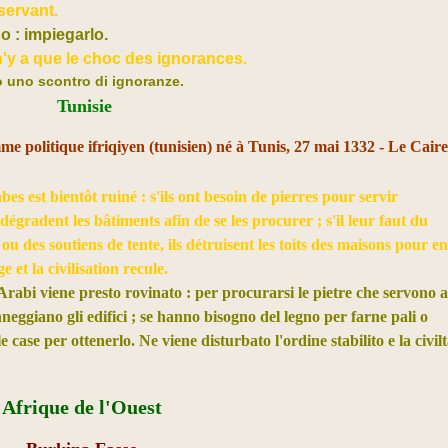
servant.
o : impiegarlo.
l n'y a que le choc des ignorances.
o uno scontro di ignoranze.​
Tunisie
e politique ifriqiyen (tunisien) né à Tunis, 27 mai 1332 - Le Cair
es est bientôt ruiné : s'ils ont besoin de pierres pour servir
dégradent les bâtiments afin de se les procurer ; s'il leur faut du
ou des soutiens de tente, ils détruisent les toits des maisons pour e
 et la civilisation recule.
Arabi viene presto rovinato : per procurarsi le pietre che servono 
nneggiano gli edifici ; se hanno bisogno del legno per farne pali o
le case per ottenerlo. Ne viene disturbato l'ordine stabilito e la civil
Afrique de l'Ouest