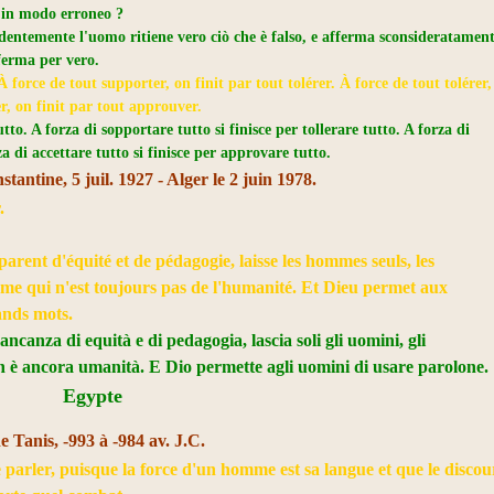
o in modo erroneo ?
ntemente l'uomo ritiene vero ciò che è falso, e afferma sconsideratamen
fferma per vero.
À force de tout supporter, on finit par tout tolérer. À force de tout tolérer,
er, on finit par tout approuver.
tto. A forza di sopportare tutto si finisce per tollerare tutto. A forza di
rza di accettare tutto si finisce per approvare tutto.
antine, 5 juil. 1927 - Alger le 2 juin 1978.
.
rent d'équité et de pédagogie, laisse les hommes seuls, les
e qui n'est toujours pas de l'humanité. Et Dieu permet aux
nds mots.
ncanza di equità e di pedagogia, lascia soli gli uomini, gli
è ancora umanità. E Dio permette agli uomini di usare parolone.
Egypte
Tanis, -993 à -984 av. J.C.
e parler, puisque la force d'un homme est sa langue et que le discou