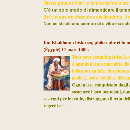
On ne peut oublier le temps qu’en s’en 
C'è un solo modo di dimenticare il temp
Il n'y a pas de choc des civilisations, i
Non esiste alcuno scontro di civiltà ma sol
Ibn Khaldoun : historien, philosophe et homm
(Égypte) 17 mars 1406.
Tout pays conquis par les Arab
d'appuis à leurs marmites, ils 
bois pour en faire des piquets 
avoir. L'ordre établi se dérange
Ogni paese conquistato dagli 
sostenere i loro pentoloni, da
sostegni per le tende, distruggono il tetto del
regredisce.