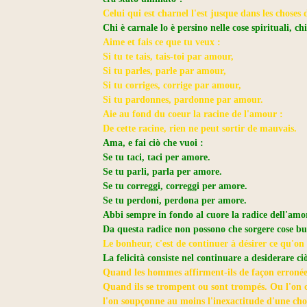
Celui qui est charnel l'est jusque dans les choses de
Chi è carnale lo è persino nelle cose spirituali, chi
Aime et fais ce que tu veux :
Si tu te tais, tais-toi par amour,
Si tu parles, parle par amour,
Si tu corriges, corrige par amour,
Si tu pardonnes, pardonne par amour.
Aie au fond du coeur la racine de l'amour :
De cette racine, rien ne peut sortir de mauvais.
Ama, e fai ciò che vuoi :
Se tu taci, taci per amore.
Se tu parli, parla per amore.
Se tu correggi, correggi per amore.
Se tu perdoni, perdona per amore.
Abbi sempre in fondo al cuore la radice dell'amo
Da questa radice non possono che sorgere cose b
Le bonheur, c'est de continuer à désirer ce qu'on
La felicità consiste nel continuare a desiderare ciò
Quand les hommes affirment-ils de façon erroné
Quand ils se trompent ou sont trompés. Ou l'on cr
l'on soupçonne au moins l'inexactitude d'une cho