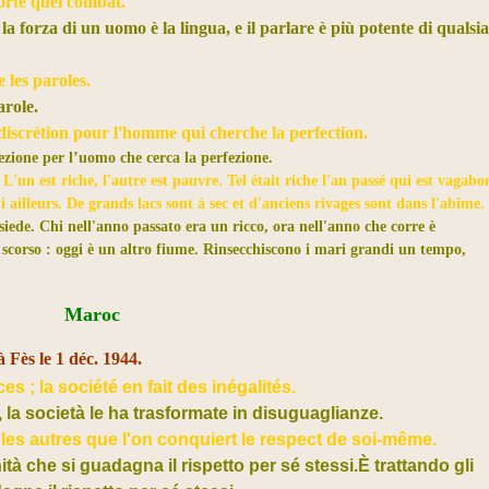
orte quel combat.
 la forza di un uomo è la lingua, e il parlare è più potente di qualsia
e les paroles.
arole.
a discrétion pour l'homme qui cherche la perfection.
rezione per l’uomo che cerca la perfezione.
 L'un est riche, l'autre est pauvre. Tel était riche l'an passé qui est vagab
ailleurs. De grands lacs sont à sec et d'anciens rivages sont dans l'abîme.
ssiede. Chi nell'anno passato era un ricco, ora nell'anno che corre è
scorso : oggi è un altro fiume. Rinsecchiscono i mari grandi un tempo,
Maroc
 Fès le 1 déc. 1944.
es ; la société en fait des inégalités.
, la società le ha trasformate in disuguaglianze.
 les autres que l'on conquiert le respect de soi-même.
nità che si guadagna il rispetto per sé stessi.È trattando gli