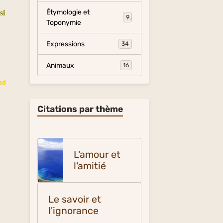
Étymologie et
si
9
Toponymie
Expressions
34
Animaux
16
ond
Citations par thème
L'amour et
l'amitié
Le savoir et
l'ignorance