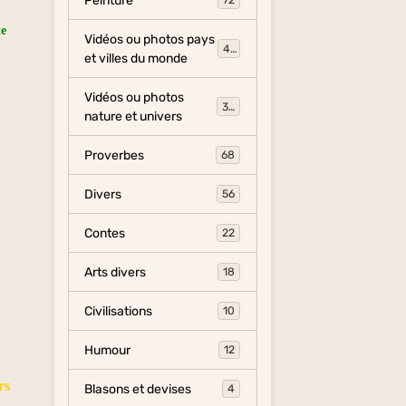
Peinture
72
te
Vidéos ou photos pays
454
et villes du monde
Vidéos ou photos
325
nature et univers
Proverbes
68
Divers
56
Contes
22
Arts divers
18
Civilisations
10
Humour
12
rs
Blasons et devises
4