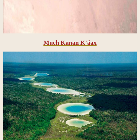
Much Kanan K'áax