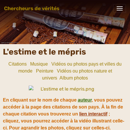
Chercheurs de vérités
L'estime et le mépris
Citations
Musique
Vidéos ou photos pays et villes du
monde
Peinture
Vidéos ou photos nature et
univers
Album photos
En cliquant sur le nom de chaque
auteur
, vous pouvez
accéder à la page des citations de son pays. À la fin de
chaque citation vous trouverez un
lien interactif
;
cliquez, vous pourrez accéder à la vidéo illustrant celle-
ci. Pour agrandir les photos, cliquez sur celles-ci.