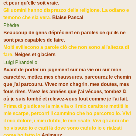
et peur qu'elle soit vraie.
Gli uomini hanno disprezzo della religione. La odiano e
temono che sia vera.
Blaise Pasca
l
Phèdre
Beaucoup de gens déprécient en paroles ce qu'ils ne
sont pas capables de faire.
Molti sviliscono a parole ciò che non sono all'altezza di
fare.
Neiges et glaciers
Luigi Pirandello
Avant de porter un jugement sur ma vie ou sur mon
caractère, mettez mes chaussures, parcourez le chemin
que j'ai parcouru. Vivez mon chagrin, mes doutes, mes
fous-rires. Vivez les années que j'ai vécues, tombez là
où je suis tombé et relevez-vous tout comme je l'ai fait.
Prima di giudicare la mia vita o il mio carattere mettiti le
mie scarpe, percorri il cammino che ho percorso io. Vivi
il mio dolore, i miei dubbi, le mie risate. Vivi gli anni che
ho vissuto io e cadi là dove sono caduto io e rialzati
come ho fatto io
Animaux