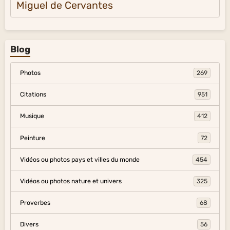
Miguel de Cervantes
Blog
Photos
269
Citations
951
Musique
412
Peinture
72
Vidéos ou photos pays et villes du monde
454
Vidéos ou photos nature et univers
325
Proverbes
68
Divers
56