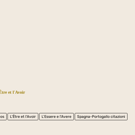
Être et l'Avoir
éos
L'Être et l'Avoir
L'Essere e l'Avere
Spagna-Portogallo citazioni