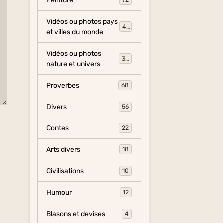
Peinture
72
Vidéos ou photos pays
454
et villes du monde
Vidéos ou photos
325
nature et univers
Proverbes
68
Divers
56
Contes
22
Arts divers
18
Civilisations
10
Humour
12
Blasons et devises
4