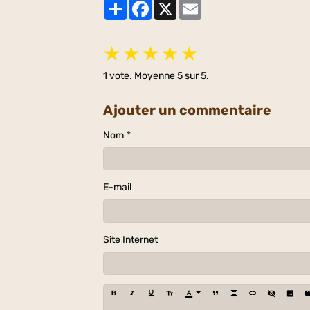
Partager
Facebook
X
Email
★
★
★
★
★
1
vote. Moyenne
5
sur 5.
Ajouter un commentaire
Nom
E-mail
Site Internet