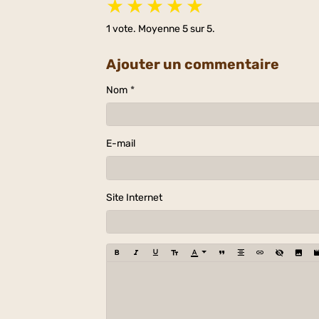
★
★
★
★
★
1
vote. Moyenne
5
sur 5.
Ajouter un commentaire
Nom
E-mail
Site Internet