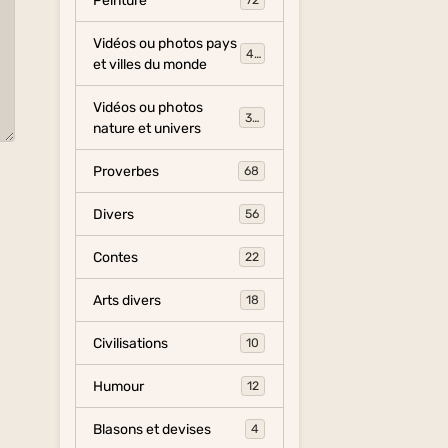
Peinture
72
Vidéos ou photos pays
454
et villes du monde
Vidéos ou photos
325
nature et univers
Proverbes
68
Divers
56
Contes
22
Arts divers
18
Civilisations
10
Humour
12
Blasons et devises
4