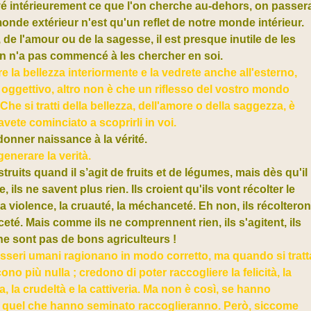
vé intérieurement ce que l'on cherche au-dehors, on passer
 monde extérieur n'est qu'un reflet de notre monde intérieur.
, de l'amour ou de la sagesse, il est presque inutile de les
l'on n'a pas commencé à les chercher en soi.
re la bellezza interiormente e la vedrete anche all'esterno,
 oggettivo, altro non è che un riflesso del vostro mondo
he si tratti della bellezza, dell'amore o della saggezza, è
avete cominciato a scoprirli in voi.
onner naissance à la vérité.
enerare la verità.
ruits quand il s’agit de fruits et de légumes,
mais dès qu'il
 ils ne savent plus rien. Ils croient qu'ils vont récolter le
la violence, la cruauté, la méchanceté. Eh non, ils récolteron
ceté. Mais comme ils ne comprennent rien, ils s'agitent, ils
 ne sont pas de bons agriculteurs !
i esseri umani ragionano in modo corretto, ma quando si tratt
o più nulla ; credono di poter raccogliere la felicità, la
, la crudeltà e la cattiveria. Ma non è così, se hanno
ia, quel che hanno seminato raccoglieranno. Però, siccome