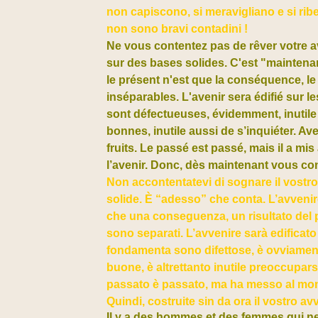
non capiscono, si meravigliano e si rib
non sono bravi contadini !
Ne vous contentez pas de rêver votre a
sur des bases solides. C'est "maintena
le présent n'est que la conséquence, le 
inséparables. L'avenir sera édifié sur
sont défectueuses, évidemment, inutile 
bonnes, inutile aussi de s’inquiéter. Ave
fruits. Le passé est passé, mais il a mis
l’avenir. Donc, dès maintenant vous con
Non accontentatevi di sognare il vostro
solide. È “adesso” che conta. L’avvenir
che una conseguenza, un risultato del 
sono separati. L’avvenire sarà edifica
fondamenta sono difettose, è ovviament
buone, è altrettanto inutile preoccuparsi. Co
passato è passato, ma ha messo al mondo 
Quindi, costruite sin da ora il vostro av
Il y a des hommes et des femmes qui ne t