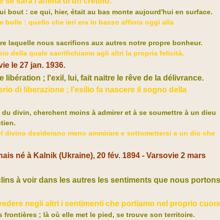
he se sarà l'anima di un cretino.
i bout : ce qui, hier, était au bas monte aujourd'hui en surface.
bolle : quello che ieri era in basso affiora oggi alla
re laquelle nous sacrifions aux autres notre propre bonheur.
o della quale sacrifichiamo agli altri la propria felicità.
ie le 27 jan. 1936.
ibération ; l'exil, lui, fait naitre le rêve de la délivrance.
io di liberazione ; l'esilio fa nascere il sogno della
du divin, cherchent moins à admirer et à se soumettre à un dieu
tien.
del divino desiderano meno ammirare e sottomettersi a un dio che
onais
né
à Kalnik (Ukraine),
20 fév. 1894 -
Varsovie
2 mars
ins à voir dans les autres les sentiments que nous porton
edere negli altri i sentimenti che portiamo nel proprio cuor
 frontières ; là où elle met le pied, se trouve son territoire.