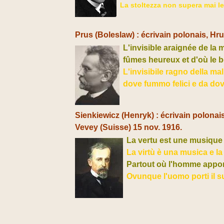
La stoltezza non supera mai le f
Prus (Boleslaw) :
écrivain polonais,
Hru
L'invisible araignée de la 
fûmes heureux et d'où le b
L'invisibile ragno della ma
dove fummo felici e da dov'è
Sienkiewicz (Henryk) : écrivain polonais
Vevey (Suisse) 15 nov. 1916.
La vertu est une musique 
La virtù è una musica e la
Partout où l'homme apport
Ovunque l'uomo porti il s