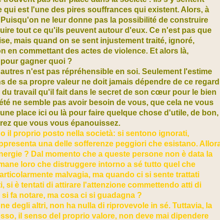
e qui est l'une des pires souffrances qui existent. Alors, à
 Puisqu'on ne leur donne pas la possibilité de construire
ruire tout ce qu'ils peuvent autour d'eux. Ce n'est pas que
ise, mais quand on se sent injustement traité, ignoré,
ion en commettant des actes de violence. Et alors là,
 pour gagner quoi ?
s autres n'est pas répréhensible en soi. Seulement l'estime
ns de sa propre valeur ne doit jamais dépendre de ce regard
du travail qu'il fait dans le secret de son cœur pour le bien
été ne semble pas avoir besoin de vous, que cela ne vous
ne place ici ou là pour faire quelque chose d'utile, de bon,
irez que vous vous épanouissez.
il proprio posto nella società: si sentono ignorati,
 rappresenta una delle sofferenze peggiori che esistano. Allor
energie ? Dal momento che a queste persone non è data la
imane loro che distruggere intorno a sé tutto quel che
articolarmente malvagia, ma quando ci si sente trattati
 si è tentati di attirare l'attenzione commettendo atti di
 si fa notare, ma cosa ci si guadagna ?
ne degli altri, non ha nulla di riprovevole in sé. Tuttavia, la
sso, il senso del proprio valore, non deve mai dipendere