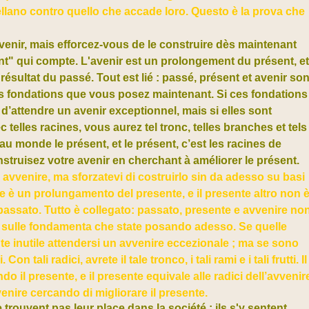
ellano contro quello che accade loro. Questo è la prova che
venir, mais efforcez-vous de le construire dès maintenant
nt" qui compte. L'avenir est un prolongement du présent, e
résultat du passé. Tout est lié : passé, présent et avenir son
 les fondations que vous posez maintenan
t.
Si ces fondations
d’attendre un avenir exceptionnel, mais si elles sont
c telles racines, vous aurez tel tronc, telles branches et tels
 au monde le présent, et le présent, c’est les racines de
struisez votre avenir en cherchant à améliorer le présent.
 avvenire, ma sforzatevi di costruirlo sin da adesso su basi
e è un prolungamento del presente, e il presente altro non 
passato. Tutto è collegato: passato, presente e avvenire no
to sulle fondamenta che state posando adesso. Se quelle
e inutile attendersi un avvenire eccezionale ; ma se sono
n tali radici, avrete il tale tronco, i tali rami e i tali frutti. Il
il presente, e il presente equivale alle radici dell’avvenir
venire cercando di migliorare il presente.
rouvent pas leur place dans la société : ils s'y sentent