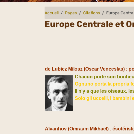
Accueil
Pages
Citations
Europe Centrale
Europe Centrale et Or
de Lubicz Milosz (
Oscar Venceslas)
: p
Chacun porte son bonheur
Ognuno porta la propria fel
Il n'y a que les oiseaux, l
Solo gli uccelli, i bambini 
Aïvanhov (
Omraam Mikhaël) : ésotérist