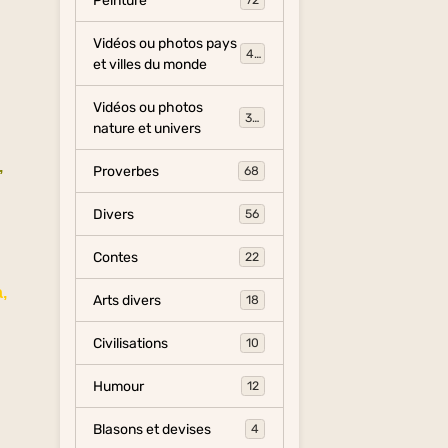
Peinture
72
Vidéos ou photos pays
454
et villes du monde
Vidéos ou photos
325
nature et univers
,
Proverbes
68
Divers
56
Contes
22
a,
Arts divers
18
Civilisations
10
Humour
12
Blasons et devises
4