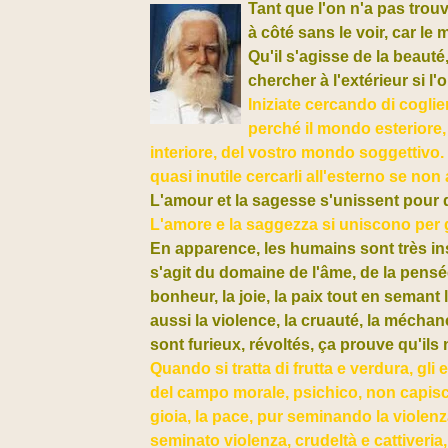
Tant que l'on n'a pas trou
à côté sans le voir, car le
Qu'il s'agisse de la beauté
chercher à l'extérieur si 
Iniziate cercando di coglie
perché il mondo esteriore,
interiore, del vostro mondo soggettivo. C
quasi inutile cercarli all'esterno se non 
L'amour et la sagesse s'unissent pour d
L'amore e la saggezza si uniscono per g
En apparence, les humains sont très inst
s'agit du domaine de l'âme, de la pensée,
bonheur, la joie, la paix tout en semant 
aussi la violence, la cruauté, la méchan
sont furieux, révoltés, ça prouve qu'ils
Quando si tratta di frutta e verdura, gl
del campo morale, psichico, non capiscon
gioia, la pace, pur seminando la violenza
seminato violenza, crudeltà e cattiver