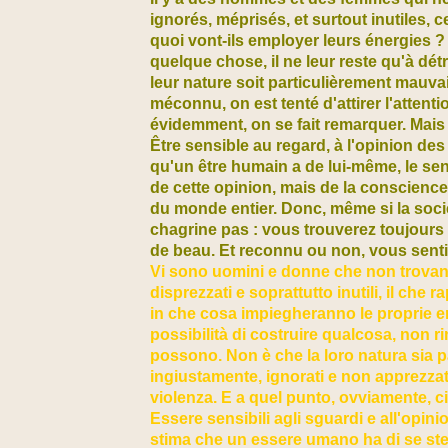
ignorés, méprisés, et surtout inutiles, c
quoi vont-ils employer leurs énergies ?
quelque chose, il ne leur reste qu'à dét
leur nature soit particulièrement mauva
méconnu, on est tenté d'attirer l'attent
évidemment, on se fait remarquer. Mais
Être sensible au regard, à l'opinion de
qu'un être humain a de lui-même, le se
de cette opinion, mais de la conscience 
du monde entier. Donc, même si la soci
chagrine pas : vous trouverez toujours u
de beau. Et reconnu ou non, vous sent
Vi sono uomini e donne che non trovano 
disprezzati e soprattutto inutili, il che
in che cosa impiegheranno le proprie 
possibilità di costruire qualcosa, non r
possono. Non è che la loro natura sia p
ingiustamente, ignorati e non apprezzati,
violenza. E a quel punto, ovviamente, ci
Essere sensibili agli sguardi e all'opinio
stima che un essere umano ha di se ste