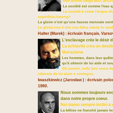
nell'animo degli altri, anc
La société est comme l'eau qu
La società è come l'acqua che 
superficie./strong>
La gloire n’est qu’une fausse monnaie cont
La gloria non è che una falsa valuta in cambi
Halter (Marek) : écrivain français, Varsov
L'esclavage crée le désir de l
La schiavitù crea un desider
liberazione.
Les hommes, dans leur quête 
qu'à obtenir de lui aide et sou
Gli uomini, nella loro cerca 
ottenere da lui aiuto e sostegno.
Iwaszkiewicz (
Jarosław ) : écrivain pol
1980.
N
ous sommes toujours encl
dans notre propre coeur.
Noi siamo sempre inclini a v
La bêtise ne franchit jamais les