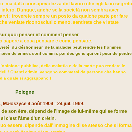
no, ma dalla consapevolezza del lavoro che egli fa in segret
o intero. Dunque, anche se la società non sembra aver
tarvi : troverete sempre un posto da qualche parte per fare
 che veniate riconosciuti o meno, sentirete che vi state
 sur quoi penser et comment penser.
tto sapere a cosa pensare e come pensare.
auvreté, du déshonneur, de la maladie peut rendre les hommes
ombien de crimes sont commis par des gens qui ont peur de perdre
ll’opinione pubblica, della malattia e della morte puo rendere le
rudeli ! Quanti crimini vengono commessi da persone che hanno
alla quale si aggrappano !
Pologne
 Małoszyce 4 août 1904 - 24 juil. 1969.
de son être, dépend de l'image de lui-même qui se forme
i c'est l'âme d'un crétin.
uo essere, dipende dall'immagine di se stesso che si forma