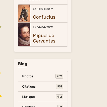
Le 14/04/2019
Confucius
t
t
Le 14/04/2019
Miguel de
Cervantes
Blog
è
n
Photos
269
Citations
951
e.
Musique
412