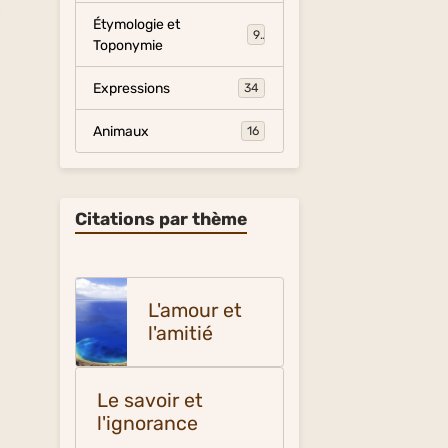
o
Étymologie et
9
Toponymie
Expressions
34
Animaux
16
Citations par thème
L'amour et
l'amitié
Le savoir et
l'ignorance