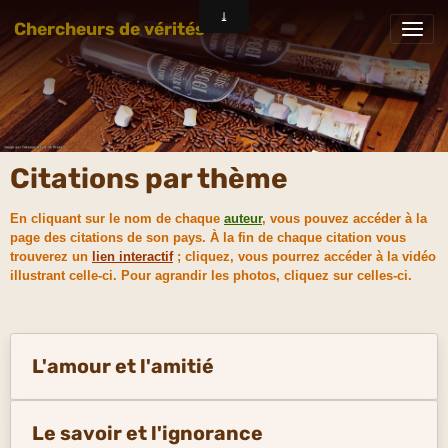
Chercheurs de vérités
Citations par thème
En cliquant sur le nom de chaque
auteur
, vous pouvez accéder à la
page des citations de son pays. À la fin de chaque citation vous
trouverez un
lien interactif
; cliquez, vous pourrez accéder à la vidéo
illustrant celle-ci. Pour agrandir les photos, cliquez sur celles-ci.
L'amour et l'amitié
Le savoir et l'ignorance