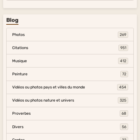
Blog
Photos
269
Citations
951
Musique
412
Peinture
72
Vidéos ou photos pays et villes du monde
454
Vidéos ou photos nature et univers
325
Proverbes
68
Divers
56
Contes
22