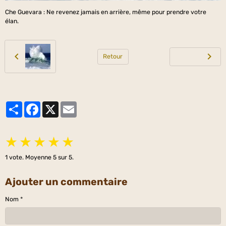
Che Guevara : Ne revenez jamais en arrière, même pour prendre votre
élan.
Retour
Partager
Facebook
X
Email
★
★
★
★
★
1
vote. Moyenne
5
sur 5.
Ajouter un commentaire
Nom