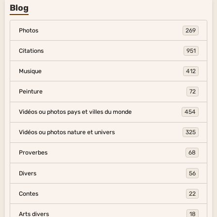
Blog
Photos
269
Citations
951
Musique
412
Peinture
72
Vidéos ou photos pays et villes du monde
454
Vidéos ou photos nature et univers
325
Proverbes
68
Divers
56
Contes
22
Arts divers
18