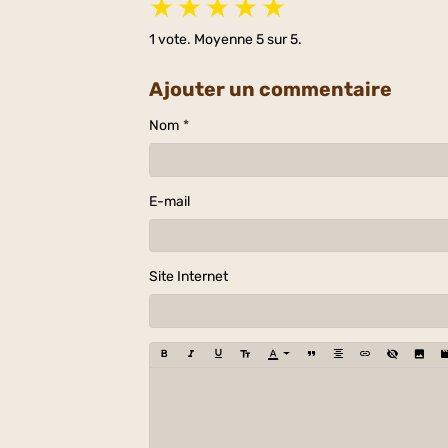
★
★
★
★
★
1
vote. Moyenne
5
sur 5.
Ajouter un commentaire
Nom
E-mail
Site Internet