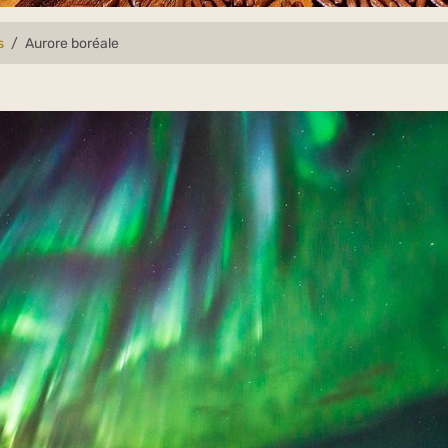
s
Aurore boréale