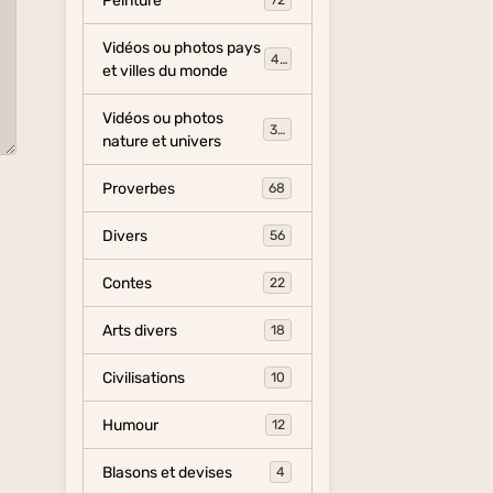
Peinture
72
Vidéos ou photos pays
454
et villes du monde
Vidéos ou photos
325
nature et univers
Proverbes
68
Divers
56
Contes
22
Arts divers
18
Civilisations
10
Humour
12
Blasons et devises
4