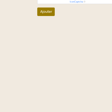
IconCaptcha
©
Ajouter