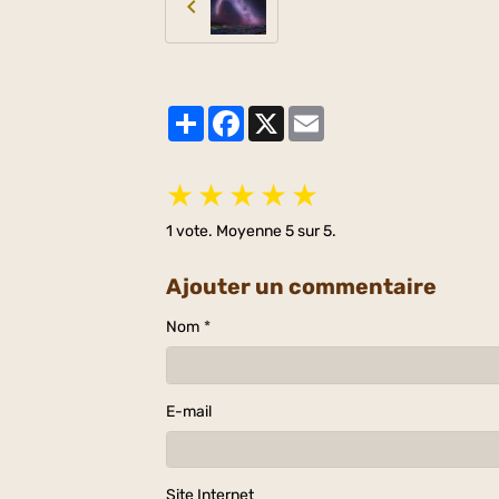
Partager
Facebook
X
Email
★
★
★
★
★
1
vote. Moyenne
5
sur 5.
Ajouter un commentaire
Nom
E-mail
Site Internet