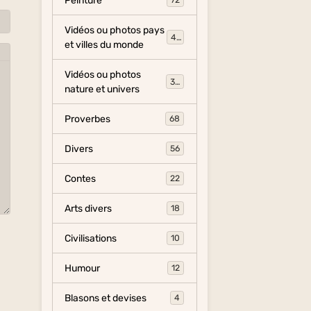
Peinture
72
Vidéos ou photos pays
454
et villes du monde
Vidéos ou photos
325
nature et univers
Proverbes
68
Divers
56
Contes
22
Arts divers
18
Civilisations
10
Humour
12
Blasons et devises
4