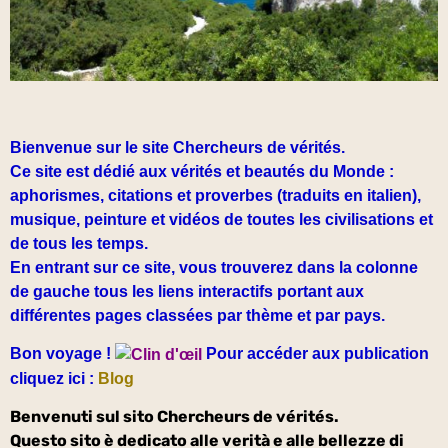
Bienvenue sur le site Chercheurs de vérités.
Ce site est dédié aux vérités et beautés du Monde :
a
phorismes, citations et proverbes (traduits en italien),
musique, peinture et vidéos de toutes les civilisations et
de tous les temps.
En entrant sur ce site, vous trouverez dans la colonne
de gauche tous les liens interactifs portant aux
différentes pages classées par thème et par pays.
Bon voyage !
Pour accéder aux publication
cliquez ici :
Blog
Benvenuti sul sito Chercheurs de vérités.
Questo sito è dedicato alle verità e alle bellezze di