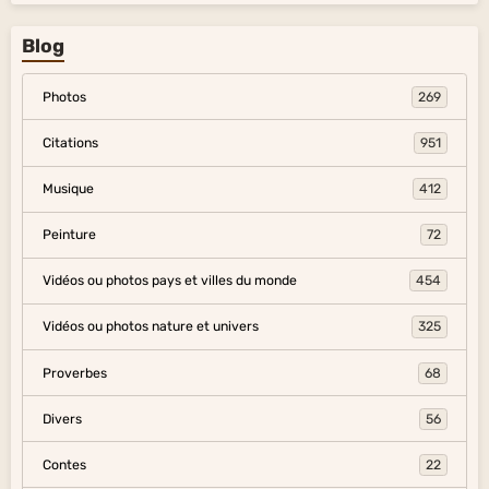
Blog
Photos
269
Citations
951
Musique
412
Peinture
72
Vidéos ou photos pays et villes du monde
454
Vidéos ou photos nature et univers
325
Proverbes
68
Divers
56
Contes
22