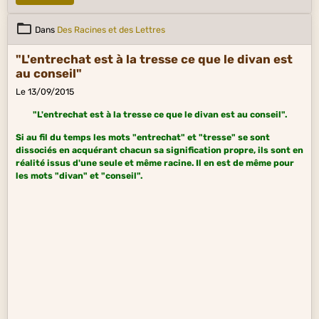
; il lève même l’épée contre la plupart, et plusieurs sont blessés,
quelques-uns tués, pour avoir offensé le vainqueur en laissant
trop vivement paraître sur leur visage l’indignation qu’ils
Dans
Des Racines et des Lettres
ressentent de ces outrages. Tous courbent donc ainsi la tête
sous le joug, et, ce qui est en quelque sorte plus accablant,
"L'entrechat est à la tresse ce que le divan est
passent sous les yeux des ennemis."
au conseil"
Le 13/09/2015
"L'entrechat est à la tresse ce que le divan est au conseil".
Si au fil du temps les mots "entrechat" et "tresse" se sont
dissociés en acquérant chacun sa signification propre, ils sont en
réalité issus d'une seule et même racine. Il en est de même pour
les mots "divan" et "conseil".
L'entrechat et la tresse.
Le mot "entrechat" est issu du latin "capriola intrecciata"
(cabriole entrelacée),
apparenté à l'italien "treccia", tresse).
L'entrechat est un pas de danse classique consistant en un saut vertical durant
lequel un danseur fait passer très rapidement ses pointes baissées l'une devant
Divan
l'autre en plusieurs battements avant de retomber sur le sol. Le nombre
Le "divan" (canapé) fit son apparition en France vers la fin du
d'entrechats effectués dans l'intervalle de chaque saut dépend de la hauteur de