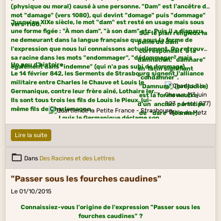
(physique ou moral) causé à une personne. "Dam" est l'ancêtre du
mot "damage" (vers 1080), qui devint "domage" puis "dommage"
Jusqu'au XIXe siècle, le mot "dam" est resté en usage mais sous
vers 1160.
une forme figée : "À mon dam", "à son dam" etc. Puis il a disparu,
Sur le plan religieux la
ne demeurant dans la langue française que sous la forme de
peine du dam
l'expression que nous lui connaissons actuellement. On retrouve
correspondait à la
sa racine dans les mots "endommager", "dédommager" mais
damnation, "damnare" en latin signifiant "condamner".
Un peu d'histoire
également dans "indemne" (qui n'a pas subi de dommage).
"Damnum" (préjudice) est la forme neutre d’un ancien
Le 14 février 842, les Serments de Strasbourg signent
l'alliance
participe de "dare" (donner). Les Anciens considérant le voeu
militaire entre Charles le Chauve et Louis le
comme un
Germanique, contre leur frère aîné, Lothaire Ier.
contrat passé
avec
la divinité,
Ils sont tous trois les fils de Louis le Pieux, lui-
on trouve
souvent
l’expression
même fils de Charlemagne.
"damnatus voto"
signifiant
Louis le Germanique déclame son
"astreint, obligé, tenu"
par religion d'accomplir ce que l'on a
serment en langue romane (ancêtre de la langue
promis.
Lire la suite
française) pour être compris des soldats de
Charles le Chauve. Et Charles le Chauve prononce
le sien en langue tudesque (langue germanique)
Dans
Des Racines et des Lettres
pour qu'il soit entendu des soldats de Louis.
Cette façon de procéder constitue aussi, outre la
"Passer sous les fourches caudines"
compréhension par les soldats de l'autre partie,
un acte symbolique.
Le 01/10/2015
Le texte roman des Serments
a une portée philologique et
symbolique essentielle
Connaissiez-vous l'origine de l'expression "Passer sous les
puisqu'il constitue,
fourches caudines" ?