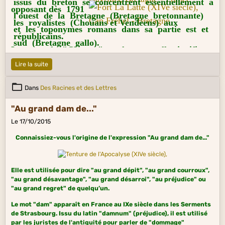
issus du breton se concentrent essentiellement à
opposant dès 1791
l'ouest de la Bretagne (Bretagne bretonnante)
les royalistes (Chouans et Vendéens) aux
et les toponymes romans dans sa partie est et
républicains.
sud (Bretagne gallo).
Le nom de "Chouan" en langue gallo signifie
"chat - huant", ou "chouan", nom local de la
Lire la suite
chouette hulotte. Pour s'avertir et se reconnaître,
Dans
Des Racines et des Lettres
les rebelles contrefaisaient le cri du chat - huant.
L'appellation de "Chouan" se généralisa aux
"Au grand dam de..."
autres royalistes armés dans les provinces
Le 17/10/2015
de l'ouest.
Connaissiez-vous l'origine de l'expression "Au grand dam de..."
Elle est utilisée pour dire "au grand dépit", "au grand courroux",
"au grand désavantage", "au grand désarroi", "au préjudice" ou
"au grand regret" de quelqu’un.
Le mot "dam" apparaît en France au IXe siècle dans les Serments
de Strasbourg. Issu du latin "damnum" (préjudice), il est utilisé
par les juristes de l'antiquité pour parler de "dommage"