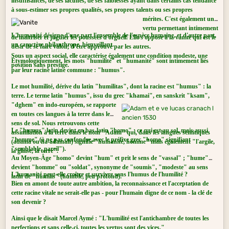
sens de sol. Nous retrouvons cette
Le "humus" latin devint en bas-latin "homo" : ce qui est au sol, mais aussi
assimilation à la terre dans le nom "Adam" qui, dans les langues sémitiques
"homme" (à ne pas confondre avec le préfixe grec "homo" signifiant
(adama ou ha-adamah) signifie "humanité, homme" mais également "l'argile,
"semblable, pareil").
la glaise, la terre".
Au Moyen-Âge "homo" devint "hum" et prit le sens de "vassal" ; "hume"
devient "homme" ou "soldat", synonyme de "soumis", "modeste" au sens
L'humanité peut-elle croître et survivre sans l'humus de l'humilité ?
latin de "humilis" (humble, peu profond).
Bien en amont de toute autre ambition, la reconnaissance et l'acceptation de
cette racine vitale ne serait-elle pas - pour l'humain digne de ce nom - la clé de
son devenir ?
Ainsi que le disait Marcel Aymé : "L'humilité est l'antichambre de toutes les
perfections et sans celle-ci, toutes les vertus sont des vices."