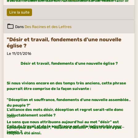
typiques d'un mois d'août étaient déjà vendus séchés ou en conserves ;
n'ont pas été asphyxiées mais tuées instantanément par une violente vague de
- l'analyse de monnaies trouvées en 1974 datant de la quinzième salutation
chaleur et de poussière.
impériale de Titus, nécessairement postérieures au début de septembre 79.
Pline l'Ancien, qui avait tenté de fuir par la mer, mourut asphyxié par les
Lire la suite
émanations de gaz sulfureux. Son corps sera découvert trois jours plus tard.
Dans
Des Racines et des Lettres
"Désir et travail, fondements d'une nouvelle
église ?
Le 11/01/2016
Désir et travail, fondements d'une nouvelle église ?
Si nous vivions encore en des temps très anciens, cette phrase
pourrait être comprise de la façon suivante :
"Déception et souffrance, fondements d'une nouvelle assemblée
du peuple ?"
L'alliance des mots désir, déception et regret serait-elle donc
inéluctablement scellée ?
Désir
Le sens que nous attribuons aujourd'hui au mot "désir" est
Celle du travail et de la souffrance est-elle indissoluble pour
synonyme de "souhait", "volonté d'obtenir". Mais il n'en a pas
jamais ?
toujours été ainsi.