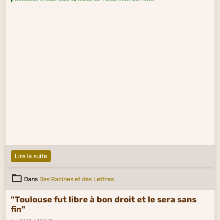
Lire la suite
Dans
Des Racines et des Lettres
"Toulouse fut libre à bon droit et le sera sans
fin"
Le 29/04/2015
"Libera jure fuit et erit sine fine Tolosa"
Telle est la devise ancienne de la ville de Toulouse
Cette devise date du XVe siècle. Plus tard on lui
substitua : "
Per Tolosa totjorn mai" ("Pour
Toulouse, toujours plus").