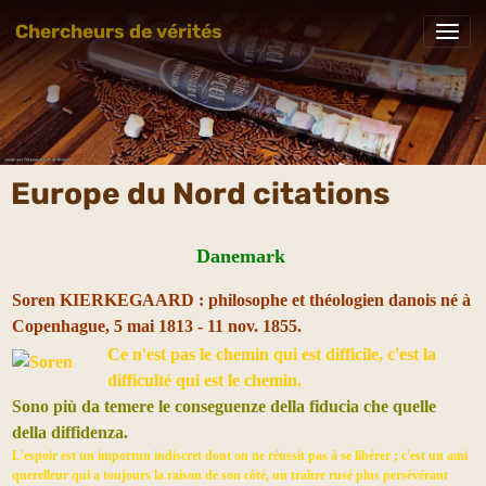
Chercheurs de vérités
Europe du Nord citations
Danemark
Soren KIERKEGAARD : philosophe et théologien danois né à
Copenhague, 5 mai 1813 - 11 nov. 1855.
Ce n'est pas le chemin qui est difficile, c'est la
difficulté qui est le chemin.
Sono più da temere le conseguenze della fiducia che quelle
della diffidenza.
L'espoir est un importun indiscret dont on ne réussit pas à se libérer ; c'est un ami
querelleur qui a toujours la raison de son côté, un traître rusé plus persévérant