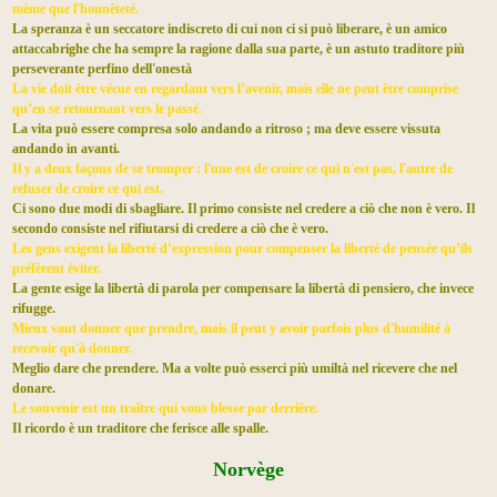
même que l'honnêteté.
La speranza è un seccatore indiscreto di cui non ci si può liberare, è un amico
attaccabrighe che ha sempre la ragione dalla sua parte, è un astuto traditore più
perseverante perfino dell'onestà
La vie doit être vécue en regardant vers l’avenir, mais elle ne peut être comprise
qu’en se retournant vers le passé.
La vita può essere compresa solo andando a ritroso ; ma deve essere vissuta
andando in avanti.
Il y a deux façons de se tromper : l'une est de croire ce qui n'est pas, l'autre de
refuser de croire ce qui est.
Ci sono due modi di sbagliare. Il primo consiste nel credere a ciò che non è vero. Il
secondo consiste nel rifiutarsi di credere a ciò che è vero.
Les gens exigent la liberté d’expression pour compenser la liberté de pensée qu’ils
préfèrent éviter.
La gente esige la libertà di parola per compensare la libertà di pensiero, che invece
rifugge.
Mieux vaut donner que prendre, mais il peut y avoir parfois plus d'humilité à
recevoir qu'à donner.
Meglio dare che prendere. Ma a volte può esserci più umiltà nel ricevere che nel
donare.
Le souvenir est un traître qui vous blesse par derrière.
Il ricordo è un traditore che ferisce alle spalle.​
Norvège