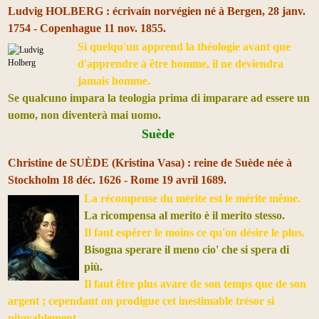
Ludvig HOLBERG : écrivain norvégien né à Bergen, 28 janv.
1754 - Copenhague 11 nov. 1855.
Si quelqu'un apprend la théologie avant que
d'apprendre à être homme, il ne deviendra
jamais homme.
Se qualcuno impara la teologia prima di imparare ad essere un
uomo, non diventerà mai uomo.
Suède
Christine de SUÈDE (Kristina Vasa) : reine de Suède née
à
Stockholm
18 déc. 1626 - Rome 19 avril 1689.
La récompense du mérite est le mérite même.
La ricompensa al merito è il merito stesso.
Il
faut espérer le moins ce qu'on désire le plus.
Bisogna sperare il meno cio' che si spera di
più.
Il faut être plus avare de son temps que de son
argent ; cependant on prodigue cet inestimable trésor si
pitoyablement.