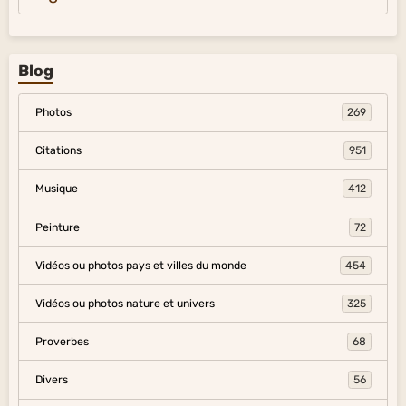
Blog
Photos
269
Citations
951
Musique
412
Peinture
72
Vidéos ou photos pays et villes du monde
454
Vidéos ou photos nature et univers
325
Proverbes
68
Divers
56