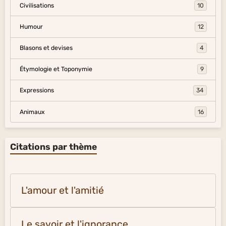
Civilisations
10
Humour
12
Blasons et devises
4
Étymologie et Toponymie
9
Expressions
34
Animaux
16
Citations par thème
L'amour et l'amitié
Le savoir et l'ignorance