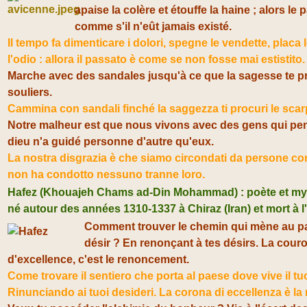
apaise la colère et étouffe la haine ; alors le 
comme s'il n'eût jamais existé.
Il tempo fa dimenticare i dolori, spegne le vendette, placa l
l'odio : allora il passato è come se non fosse mai estistito.
Marche avec des sandales jusqu'à ce que la sagesse te p
souliers.
Cammina con sandali finché la saggezza ti procuri le scar
Notre malheur est que nous vivons avec des gens qui pe
dieu n'a guidé personne d'autre qu'eux.
La nostra disgrazia è che siamo circondati da persone co
non ha condotto nessuno tranne loro.
Hafez (Khouajeh Chams ad-Din Mohammad)
: poète et m
né autour des années 1310-1337 à Chiraz (Iran) et mort à l
Comment trouver le chemin qui mène au pa
désir ? En renonçant à tes désirs. La cour
d'excellence, c'est le renoncement.
Come trovare il sentiero che porta al paese dove vive il tu
Rinunciando ai tuoi desideri. La corona di eccellenza è la 