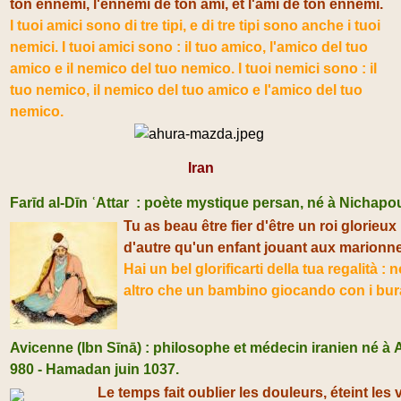
ton ennemi, l'ennemi de ton ami, et l'ami de ton ennemi.
I tuoi amici sono di tre tipi, e di tre tipi sono anche i tuoi
nemici. I tuoi amici sono : il tuo amico, l'amico del tuo
amico e il nemico del tuo nemico. I tuoi nemici sono : il
tuo nemico, il nemico del tuo amico e l'amico del tuo
nemico.
Iran
Farīd al-Dīn ʿAttar
: poète mystique persan, né à Nichapour
Tu as beau être fier d'être un roi glorieux 
d'autre qu'un enfant jouant aux marionne
Hai un bel glorificarti della tua regalità : 
altro che un bambino giocando con i bura
Avicenne (Ibn Sīnā)
: philosophe et médecin iranien né à 
980 - Hamadan juin 1037.
Le temps fait oublier les douleurs, éteint le