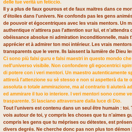
delle tue verità un feticcio.
Il y a plus de faux gourous et de faux maitres dans ce m
d'étoiles dans l'univers. Ne confonds pas les gens animés
de pouvoir et égocentriques avec les vrais mentors. Un mai
authentique n'attirera pas l'attention sur lui, et n'attendra d
obéissance absolue ni admiration inconditionnelle, mais t
apprécier et à admirer ton moi intérieur. Les vrais mentor
transparents que le verre. Ils laissent la lumière de Dieu le
Ci sono più falsi guru e falsi maestri in questo mondo che 
nell'universo visibile. Non confondere gli egocentrici spin
di potere con i veri mentori. Un maestro autenticamente sp
attirerà l'attenzione su sè stesso e non si aspetterà da te
assoluta o totale ammirazione, ma al contrario ti aiuterà 
ed ammirare il tuo io interiore. I veri mentori sono come ve
trasparente. Si lasciano attraversare dalla luce di Dio.
Tout l’univers est contenu dans un seul être humain : toi.
vois autour de toi, y compris les choses que tu n'aimes gu
compris les gens que tu méprises ou détestes, est présent
divers degrés. Ne cherche donc pas non plus ton démon h