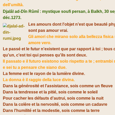
dell'umiltà.
Djalâl ad-Dîn Rûmî : mystique soufi persan,
à Balkh, 30 sep
déc.1273.
Les amours dont l'objet n'est que beauté ph
sont pas amour vrai.
Gli amori che mirano solo alla bellezza fisic
amore vero.
Le passé et le futur n'existent que par rapport à toi ; tous
qu'un, c'est toi qui penses qu'ils sont deux.
Il passato e il futuro esistono solo rispetto a te ; entramb
e sei tu a pensare che siano due.
La femme est le rayon de la lumière divine.
La donna è il raggio della luce divina.
Dans la générosité et l'assistance, sois comme un fleuve
Dans la tendresse et la pitié, sois comme le soleil
Pour cach
er les défauts d'autrui, sois comme la nuit
Dans la
colère
et la nervosité, sois comme un cadavre
Dans l'
humilité
et la modestie, sois comme la terre