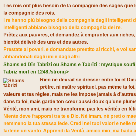
Les rois ont plus besoin de la compagnie des sages que 
la compagnie des rois.
I re hanno più bisogno della compagnia degli intelligenti d
intelligenti abbiano bisogno della compagnia dei re.
Prêtez aux pauvres, et demandez à emprunter aux riches,
bientôt délivré des uns et des autres.
Prestate ai poveri, e domandate prestito ai ricchi, e voi sa
abbandonati dagli uni e dagli altri.
Shams ed Dîn Tabrîzî ou Shams-e Tabrîzî : mystique soufi
Tabriz mort en 1248./strong>
Rien ne devrait se dresser entre toi et Die
prêtre, ni maître spirituel, pas même ta foi
valeurs et tes règles, mais ne les impose jamais à d’autre
dans ta foi, mais garde ton cœur aussi doux qu’une plum
Vérité, mon ami, mais ne transforme pas tes vérités en fét
Niente deve frapporsi tra te e Dio. Nè imam, né preti o maest
nemmeno la tua stessa fede. Credi nei tuoi valori e nelle 
fartene un vanto. Apprendi la Verità, amico mio, ma bada 