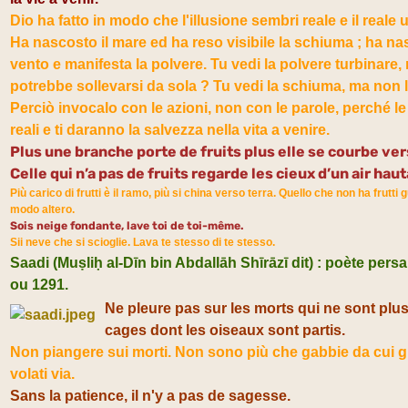
Dio ha fatto in modo che l'illusione sembri reale e il reale u
Ha nascosto il mare ed ha reso visibile la schiuma ; ha nas
vento e manifesta la polvere. Tu vedi la polvere turbinare
potrebbe sollevarsi da sola ? Tu vedi la schiuma, ma non 
Perciò invocalo con le azioni, non con le parole, perché l
reali e ti daranno la salvezza nella vita a venire.
Plus une branche porte de fruits plus elle se courbe vers
Celle qui n’a pas de fruits regarde les cieux d’un air haut
Più carico di frutti è il ramo, più si china verso terra. Quello che non ha frutti gu
modo altero.
Sois neige fondante, lave toi de toi-même.
Sii neve che si scioglie. Lava te stesso di te stesso.
Saadi (Muṣliḥ al-Dīn bin Abdallāh Shīrāzī dit) : poète pers
ou 1291.
Ne pleure pas sur les morts qui ne sont plu
cages dont les oiseaux sont partis.
Non piangere sui morti. Non sono più che gabbie da cui gl
volati via.
Sans la patience, il n'y a pas de sagesse.