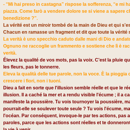
- “Mi hai preso in castagna” rispose la sofferenza, “e mi ha
piazza. Come farò a vendere dolore se si viene a sapere c
benedizione ?”.
La vérité est un miroir tombé de la main de Dieu et qui s'es
Chacun en ramasse un fragment et dit que toute la vérité s
La verità è uno specchio caduto dalle mani di Dio e andato
Ognuno ne raccoglie un frammento e sostiene che lì è racc
verità.
Élevez la qualité de vos mots, pas la voix. C'est la pluie qu
les fleurs, pas le tonnerre.
Eleva la qualità delle tue parole, non la voce. È la pioggia 
crescere i fiori, non i tuoni.
Dieu a fait en sorte que l'illusion semble réelle et que le r
illusion. Il a caché la mer et a rendu visible l'écume ; il a c
manifeste la poussière. Tu vois tournoyer la poussière, 
pourrait-elle se soulever toute seule ? Tu vois l'écume, m
l'océan. Par conséquent, invoque-le par tes actions, pas 
paroles, parce que les actions sont réelles et te donneront
la vie à venir.