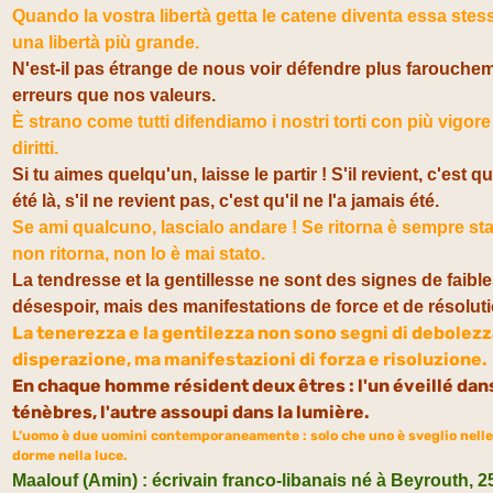
Quando la vostra libertà getta le catene diventa essa stess
una libertà più grande.
N'est-il pas étrange de nous voir défendre plus farouche
erreurs que nos valeurs.
È strano come tutti difendiamo i nostri torti con più vigore
diritti.
Si tu aimes quelqu'un, laisse le partir ! S'il revient, c'est qu
été là, s'il ne revient pas, c'est qu'il ne l'a jamais été.
Se ami qualcuno, lascialo andare ! Se ritorna è sempre sta
non ritorna, non lo è mai stato.
La tendresse et la gentillesse ne sont des signes de faibl
désespoir, mais des manifestations de force et de résoluti
La tenerezza e la gentilezza non sono segni di debolezz
disperazione, ma manifestazioni di forza e risoluzione.
En chaque homme résident deux êtres : l'un éveillé dan
ténèbres, l'autre assoupi dans la lumière.
L’uomo è due uomini contemporaneamente : solo che uno è sveglio nelle 
dorme nella luce.
Maalouf (Amin) : écrivain franco-libanais né à Beyrouth, 25