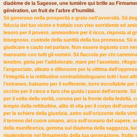
diadème de la Sagesse, une lumière qui brille au Firmamen
génération, un fruit de l'arbre d'humilité.
Sii generoso nella prosperità e grato nell'avversità. Sii de
fiducia del tuo vicino e trattalo con viso sorridente ed ami
tesoro per il povero, ammonitore per il ricco, risposta al g
bisognoso, custode della santità della tua promessa. Sii 
giudicare e cauto nel parlare. Non essere ingiusto con ne
mansueto con tutti gli uomini. Sii fiaccola per chi cammina
tenebre, gioia per l'addolorato, mare per l'assetato, rifugio
l'angosciato, alleato e difensore per la vittima dell'oppres
l'integrità e la rettitudine contraddistinguano tutti i tuoi atti
l'estraneo, balsamo per il sofferente, torre incrollabile per i
occhio per il cieco e faro che guida i passi dell'errante. S
per il volto della verità, corona per la fronte della fedeltà,
tempio della rettitudine, alito di vita per il corpo dell'umani
per le schiere della giustizia, astro sull'orizzonte della virt
il terreno del cuore umano, arca sull'oceano del sapere, so
della munificenza, gemma sul diadema della saggezza, lu
risplendente nel firmamento della tua generazione, frutto s