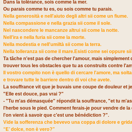
Dans la tolérance, sois comme la mer.
Ou parais comme tu es, ou sois comme tu parais.
Nella generosità e nell'aiuto degli altri sii come un fiume.
Nella compassione e nella grazia sii come il sole.
Nel nascondere le mancanze altrui sii come la notte.
Nell'ira e nella furia sii come la morte.
Nella modestia e nell'umiltà sii come la terra.
Nella tolleranza sii come il mare.
Esisti come sei oppure si
Ta tâche n'est pas de chercher l'amour, mais simplement 
trouver tous les obstacles que tu as construits contre l'a
Il vostro compito non è quello di cercare l'amore, ma solta
e trovare tutte le barriere dentro di voi che avete.
La souffrance vit que je buvais une coupe de douleur et je 
"Elle est douce, pas vrai ?"
- "Tu m'as démasquée" répondit la souffrance, "et tu m'a
l'herbe sous le pied. Comment ferais-je pour vendre de la 
l'on v
ient à savoir que c'est une bénédiction ?".
Vide la sofferenza che bevevo una coppa di dolore e gridai
“E’ dolce, non è vero?”