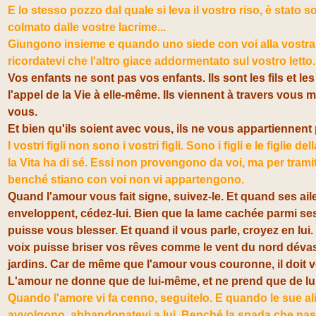
E lo stesso pozzo dal quale si leva il vostro riso, è stato 
colmato dalle vostre lacrime...
Giungono insieme e quando uno siede con voi alla vostr
ricordatevi che l'altro giace addormentato sul vostro letto.
Vos enfants ne sont pas vos enfants. Ils sont les fils et les 
l'appel de la Vie à elle-même. Ils viennent à travers vous 
vous.
Et bien qu'ils soient avec vous, ils ne vous appartiennent
I vostri figli non sono i vostri figli. Sono i figli e le figlie d
la Vita ha di sé. Essi non provengono da voi, ma per trami
benché stiano con voi non vi appartengono.
Quand l'amour vous fait signe, suivez-le. Et quand ses ai
enveloppent, cédez-lui. Bien que la lame cachée parmi s
puisse vous blesser. Et quand il vous parle, croyez en lui
voix puisse briser vos rêves comme le vent du nord déva
jardins. Car de même que l'amour vous couronne, il doit v
L'amour ne donne que de lui-même, et ne prend que de l
Quando l'amore vi fa cenno, seguitelo. E quando le sue ali
avvolgono, abbandonatevi a lui. Benché la spada che nas