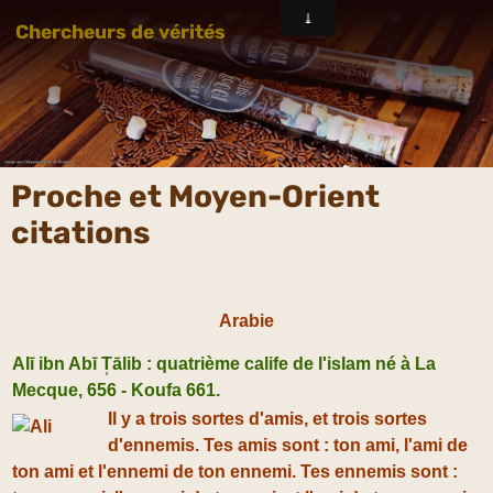
Chercheurs de vérités
Proche et Moyen-Orient
citations
Arabie
Alī ibn Abī T̩ālib
: quatrième calife de l'islam né à La
Mecque, 656 - Koufa 661.
Il y a trois sortes d'amis, et trois sortes
d'ennemis. Tes amis sont : ton ami, l'ami de
ton ami et l'ennemi de ton ennemi. Tes ennemis sont :