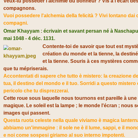
Veux-tu posséder l'alchimie du bonheur ? Vis à l'écart d
compagnons.
Vuoi possedere l'alchemia della felicità ? Vivi lontano dai c
compagni.
Omar Khayyam : écrivain et savant persan né à Naschapur 
mai 1048 - 4 déc. 1131.
Contente-toi de savoir que tout est mystèr
création du monde et la tienne, la desti
et la tienne. Souris à ces mystères com
que tu mépriserais.
Accontentati di sapere che tutto è mistero: la creazione d
tua, il destino del mondo e il tuo. Sorridi a questo mister
pericolo che tu disprezzerai.
Cette roue sous laquelle nous tournons est pareille à une
magique. Le soleil est la lampe ; le monde l'écran ; nous
images qui passent.
Questa ruota celeste nella quale viviamo è magica lantern
abbiamo un'immagine : il sole ne è il lume, sappi, e il mond
e noi come sospesi giriamo al suo interno impotenti.