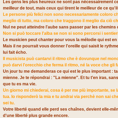
Les gens les plus heureux ne sont pas nécessairement ce
meilleur de tout, mais ceux qui tirent le meilleur de ce qu'il
Le persone più felici non sono necessariamente coloro ch
meglio di tutto, ma coloro che traggono il meglio da ciò c
Nul ne peut atteindre l'aube sans passer par les chemins d
Non si può toccare l'alba se non si sono percorsi i sentieri
Le musicien peut chanter pour vous la mélodie qui est en
Mais il ne pourrait vous donner l'oreille qui saisit le rythme
lui fait écho.
Il musicista può cantarvi il ritmo che è dovunque nel mo
può darvi l'orecchio che ferma il ritmo, né la voce che gli f
Un jour tu me demanderas ce qui est le plus important : ta 
mienne. Je te répondrai : "La mienne". Et tu t'en iras, sa
que tu es ma vie.
Un giorno mi chiederai, cosa è per me più importante, se la
tua. Io risponderò la mia e tu andrai via perchè non sai che
sei tu.
Votre liberté quand elle perd ses chaînes, devient elle-mê
d'une liberté plus grande encore.