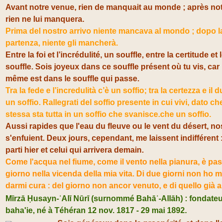
Avant notre venue, rien de manquait au monde ; après not
rien ne lui manquera.
Prima del nostro arrivo niente mancava al mondo ; dopo l
partenza, niente gli mancherà.
Entre la foi et l’incrédulité, un souffle, entre la certitude et
souffle. Sois joyeux dans ce souffle présent où tu vis, car l
même est dans le souffle qui passe.
Tra la fede e l’incredulità c’è un soffio; tra la certezza e il
un soffio. Rallegrati del soffio presente in cui vivi, dato che
stessa sta tutta in un soffio che svanisce.che un soffio.
Aussi rapides que l'eau du fleuve ou le vent du désert, no
s'enfuient. Deux jours, cependant, me laissent indifférent :
parti hier et celui qui arrivera demain.
Come l'acqua nel fiume, come il vento nella pianura, è pas
giorno nella vicenda della mia vita. Di due giorni non ho 
darmi cura : del giorno non ancor venuto, e di quello già a
Mīrzā Ḥusayn-ʿAlī Nūrī (surnommé Bahāʾ-Allāh) : fondateur
baha'ie, né à Téhéran 12 nov. 1817 - 29 mai 1892.