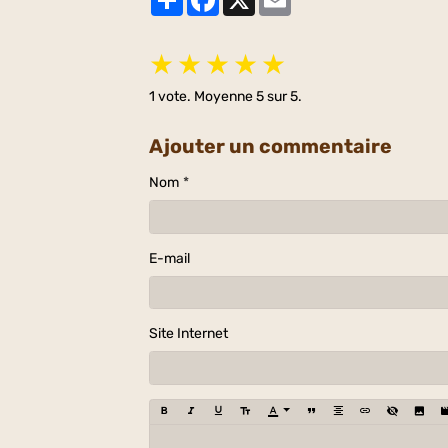
★
★
★
★
★
1
vote. Moyenne
5
sur 5.
Ajouter un commentaire
Nom
E-mail
Site Internet