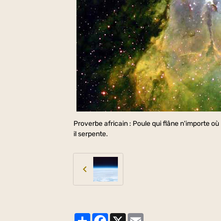
Proverbe africain : Poule qui flâne n'importe o
il serpente.
Partager
Facebook
X
Email