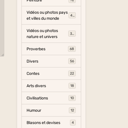
Peinture
72
Vidéos ou photos pays
454
et villes du monde
Vidéos ou photos
325
nature et univers
Proverbes
68
Divers
56
Contes
22
Arts divers
18
Civilisations
10
Humour
12
Blasons et devises
4