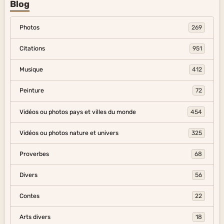
Blog
Photos
269
Citations
951
Musique
412
Peinture
72
Vidéos ou photos pays et villes du monde
454
Vidéos ou photos nature et univers
325
Proverbes
68
Divers
56
Contes
22
Arts divers
18