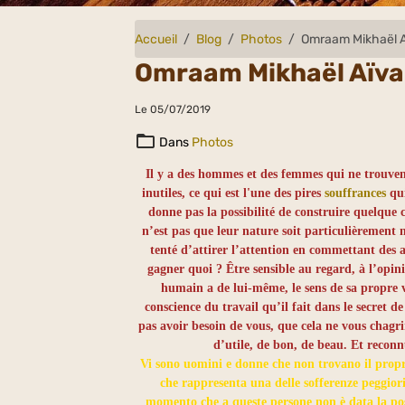
Accueil
Blog
Photos
Omraam Mikhaël 
Omraam Mikhaël Aïv
Le 05/07/2019
Dans
Photos
Il y a des hommes et des femmes qui ne trouven
inutiles, ce qui est l'une des pires
souffrances
qui
donne pas la possibilité de construire quelque c
n’est pas que leur nature soit particulièrement
tenté d’attirer l’attention en commettant des 
gagner quoi ? Être sensible au regard, à l’opin
humain a de lui-même, le sens de sa propre v
conscience du travail qu’il fait dans le secret 
pas avoir besoin de vous, que cela ne vous chagri
d’utile, de bon, de beau. Et recon
Vi sono uomini e donne che non trovano il proprio 
che rappresenta una delle sofferenze peggiori
momento che a queste persone non è data la poss