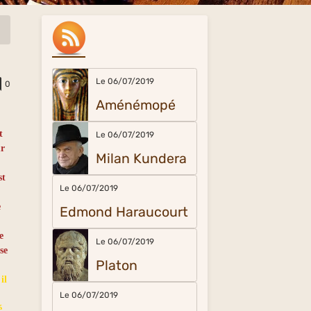
Le 06/07/2019
0
Aménémopé
t
Le 06/07/2019
ur
Milan Kundera
e
st
Le 06/07/2019
e
Edmond Haraucourt
e
Le 06/07/2019
se
Platon
il
Le 06/07/2019
é