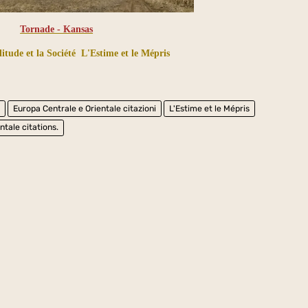
Tornade - Kansas
itude et la Société
L'Estime et le Mépris
à
Europa Centrale e Orientale citazioni
L'Estime et le Mépris
ntale citations.