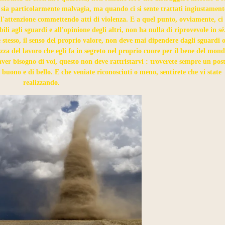
 sia particolarmente malvagia, ma quando ci si sente trattati ingiustament
re l'attenzione commettendo atti di violenza. E a quel punto, ovviamente, ci 
ili agli sguardi e all'opinione degli altri, non ha nulla di riprovevole in sé
 stesso, il senso del proprio valore, non deve mai dipendere dagli sguardi 
za del lavoro che egli fa in segreto nel proprio cuore per il bene del mon
ver bisogno di voi, questo non deve rattristarvi : troverete sempre un pos
 buono e di bello. E che veniate riconosciuti o meno, sentirete che vi state
realizzando.