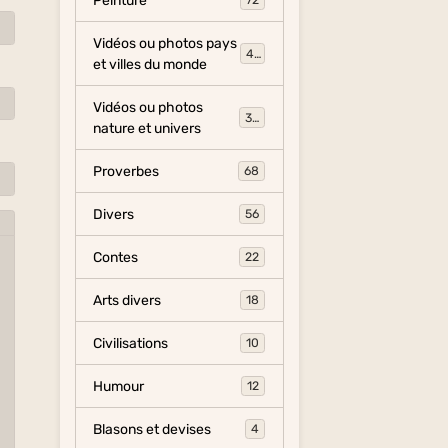
Peinture
72
Vidéos ou photos pays
454
et villes du monde
Vidéos ou photos
325
nature et univers
Proverbes
68
Divers
56
Contes
22
Arts divers
18
Civilisations
10
Humour
12
Blasons et devises
4