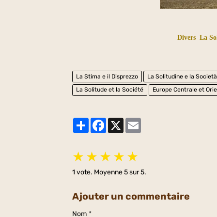
Divers
La Sol
La Stima e il Disprezzo
La Solitudine e la Societ
La Solitude et la Société
Europe Centrale et Orie
Partager
Facebook
X
Email
★
★
★
★
★
1
vote. Moyenne
5
sur 5.
Ajouter un commentaire
Nom