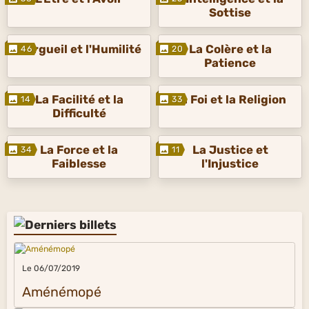
Sottise
L'Orgueil et l'Humilité
La Colère et la
46
20
Patience
La Facilité et la
La Foi et la Religion
14
33
Difficulté
La Force et la
La Justice et
34
11
Faiblesse
l'Injustice
Le 06/07/2019
Aménémopé