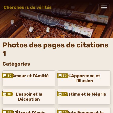
Chercheurs de vérités
Photos des pages de citations
1
Catégories
L'Amour et l'Amitié
L'Apparence et
30
39
l'Illusion
L'espoir et la
L'Estime et le Mépris
10
17
Déception
L'Être et l'Avoir
L'Intelligence et la
38
25