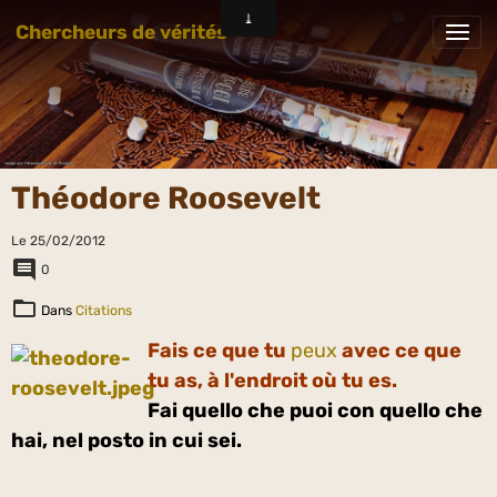
Chercheurs de vérités
Théodore Roosevelt
Le 25/02/2012
0
Dans
Citations
Fais ce que tu
peux
avec ce que
tu as, à l'endroit où tu es.
Fai quello che puoi con quello che
hai, nel posto in cui sei.