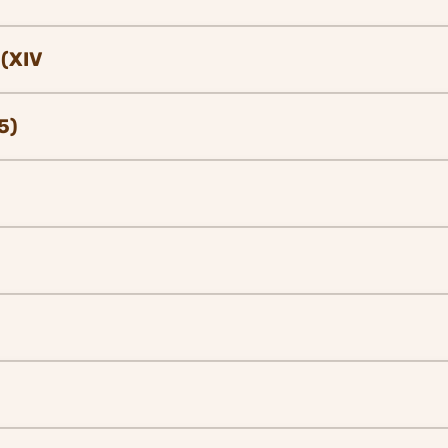
 (XIV
5)