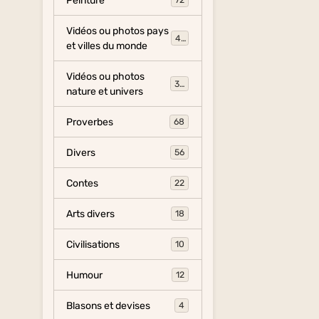
Peinture
72
Vidéos ou photos pays
454
et villes du monde
Vidéos ou photos
325
nature et univers
Proverbes
68
Divers
56
Contes
22
Arts divers
18
Civilisations
10
Humour
12
Blasons et devises
4