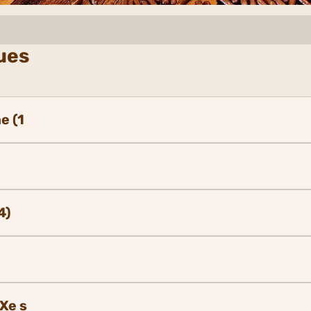
ues
e (1
4)
e
Xe s