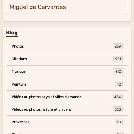
Miguel de Cervantes
Blog
Photos
269
Citations
951
Musique
412
Peinture
72
Vidéos ou photos pays et villes du monde
454
Vidéos ou photos nature et univers
325
Proverbes
68