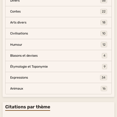
Divers
56
Contes
22
Arts divers
18
Civilisations
10
Humour
12
Blasons et devises
4
Étymologie et Toponymie
9
Expressions
34
Animaux
16
Citations par thème