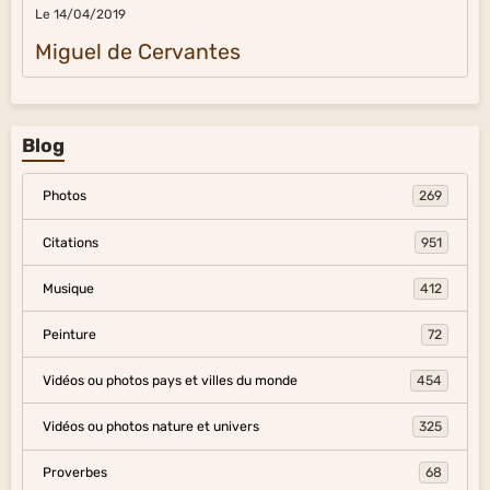
Le 14/04/2019
Miguel de Cervantes
Blog
Photos
269
Citations
951
Musique
412
Peinture
72
Vidéos ou photos pays et villes du monde
454
Vidéos ou photos nature et univers
325
Proverbes
68