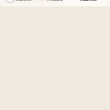
La vérité et le mensonge
Le désir et l'esprit
La solitude et la société
Créer un site internet avec e-monsite
Signaler un contenu illicite sur ce site