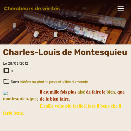
Chercheurs de vérités
Charles-Louis de Montesquieu
Le 28/03/2012
0
Dans
Vidéos ou photos pays et villes du monde
ll est mille fois plus
aisé
de faire le
bien
, que
de le bien faire.
È mille volte più facile il fare il bene che il
farlo bene.