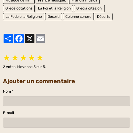
Musique de film.
France musique.
Francia musica
Grèce cotations
La Foi et la Religion
Grecia citazioni
La Fede e la Religione
Deserti
Colonne sonore
Déserts
Partager
Facebook
X
Email
★
★
★
★
★
2
votes. Moyenne
5
sur 5.
Ajouter un commentaire
Nom
E-mail