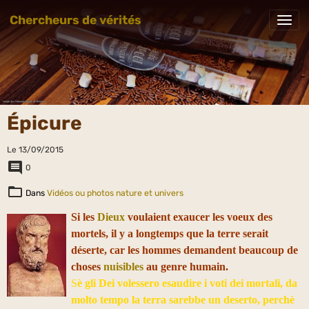
Chercheurs de vérités
Épicure
Le 13/09/2015
0
Dans
Vidéos ou photos nature et univers
Si les
Dieux
voulaient exaucer les voeux des
mortels, il y a longtemps que la terre serait
déserte, car les hommes demandent beaucoup de
choses
nuisibles
au genre humain.
S
è gli Dei volessero esaudire i voti dei mortali, da
molto tempo la terra sarebbe un deserto, perchè