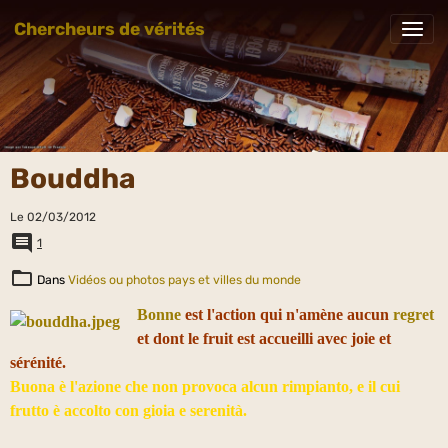
Chercheurs de vérités
Bouddha
Le 02/03/2012
1
Dans
Vidéos ou photos pays et villes du monde
Bonne
est l'action qui n'amène aucun
regret
et dont le fruit est accueilli avec joie et
sérénité.
Buona è l'azione che non provoca alcun rimpianto, e il cui
frutto è accolto con gioia e serenità.