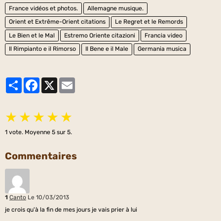
France vidéos et photos.
Allemagne musique.
Orient et Extrême-Orient citations
Le Regret et le Remords
Le Bien et le Mal
Estremo Oriente citazioni
Francia video
Il Rimpianto e il Rimorso
Il Bene e il Male
Germania musica
Partager
Facebook
X
Email
★
★
★
★
★
1
vote. Moyenne
5
sur 5.
Commentaires
1
Canto
Le 10/03/2013
je crois qu'à la fin de mes jours je vais prier à lui