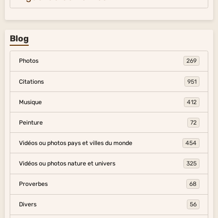
Blog
Photos
269
Citations
951
Musique
412
Peinture
72
Vidéos ou photos pays et villes du monde
454
Vidéos ou photos nature et univers
325
Proverbes
68
Divers
56