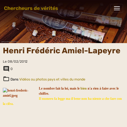
Chercheurs de vérités
Henri Frédéric Amiel-Lapeyre
Le 08/02/2012
0
Dans
Vidéos ou photos pays et villes du monde
Le nombre fait la loi, mais le
bien
n'a rien à faire avec le
chiffre.
Il numero fa legge ma il bene non ha niente a che fare con
la cifra.