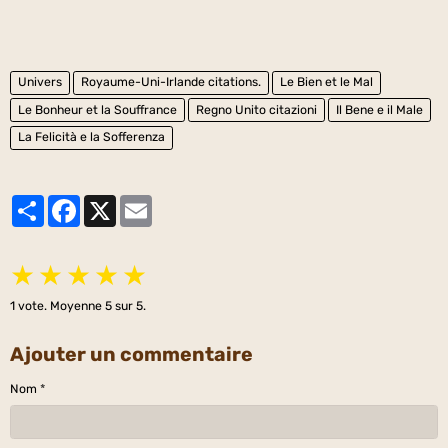
Univers
Royaume-Uni-Irlande citations.
Le Bien et le Mal
Le Bonheur et la Souffrance
Regno Unito citazioni
Il Bene e il Male
La Felicità e la Sofferenza
Partager
Facebook
X
Email
★
★
★
★
★
1
vote. Moyenne
5
sur 5.
Ajouter un commentaire
Nom