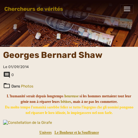
Chercheurs de vérités
Georges Bernard Shaw
Le 01/09/2014
0
Dans
Photos
L'humanité serait depuis longtemps
heureuse
si les hommes mettaient tout leur
génie non à réparer leurs
bêtises
, mais à ne pas les commettre.
Da molto tempo l'umanità sarebbe felice se tutto l'ingegno che gli uomini pongono
nel riparare le loro idiozie, lo impiegassero nel non farle.
Univers
Le Bonheur et la Souffrance