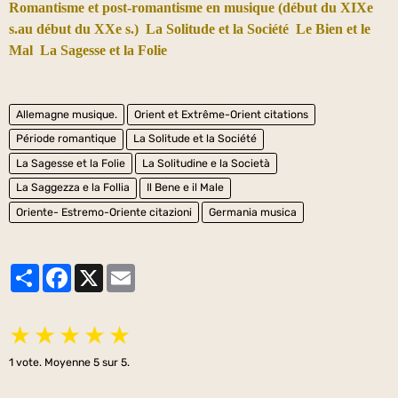
Romantisme et post-romantisme en musique (début du XIXe
s.au début du XXe s.)
La Solitude et la Société
Le Bien et le
Mal
La Sagesse et la Folie
Allemagne musique.
Orient et Extrême-Orient citations
Période romantique
La Solitude et la Société
La Sagesse et la Folie
La Solitudine e la Società
La Saggezza e la Follia
Il Bene e il Male
Oriente- Estremo-Oriente citazioni
Germania musica
Partager
Facebook
X
Email
★
★
★
★
★
1
vote. Moyenne
5
sur 5.