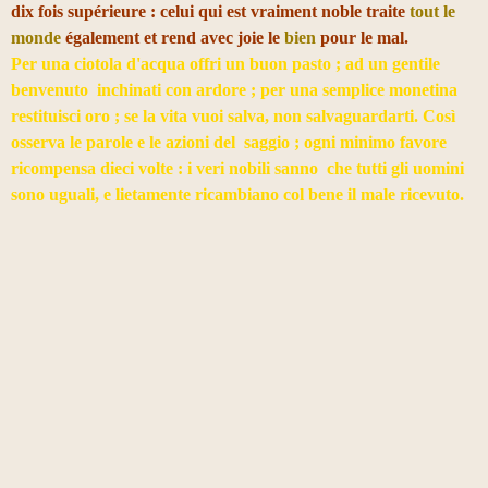
dix fois supérieure : celui qui est vraiment noble traite
tout le
monde
également et rend avec joie le
bien
pour le mal.
Per una ciotola d'acqua offri un buon pasto ; ad un gentile
benvenuto inchinati con ardore ; p
er una semplice monetina
restituisci oro ; s
e la vita vuoi salva, non salvaguardarti.
Così
osserva le parole e le azioni del saggio ; o
gni minimo favore
ricompensa dieci volte :
i veri nobili sanno che tutti gli uomini
sono uguali, e lietamente ricambiano col bene il male ricevuto.