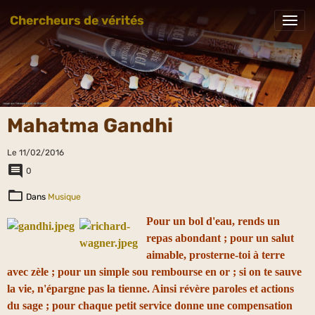
Chercheurs de vérités
Mahatma Gandhi
Le 11/02/2016
0
Dans
Musique
Pour un bol d'eau, rends un
repas abondant ; pour un salut
aimable, prosterne-toi à terre
avec zèle ; pour un simple sou rembourse en or ; si on te sauve
la vie, n'épargne pas la tienne. Ainsi révère paroles et actions
du sage ; pour chaque petit service donne une compensation