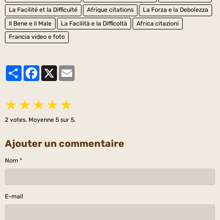
La Facilité et la Difficulté
Afrique citations
La Forza e la Debolezza
Il Bene e il Male
La Facilità e la Difficoltà
Africa citazioni
Francia video e foto
Partager
Facebook
X
Email
★
★
★
★
★
2
votes. Moyenne
5
sur 5.
Ajouter un commentaire
Nom
E-mail