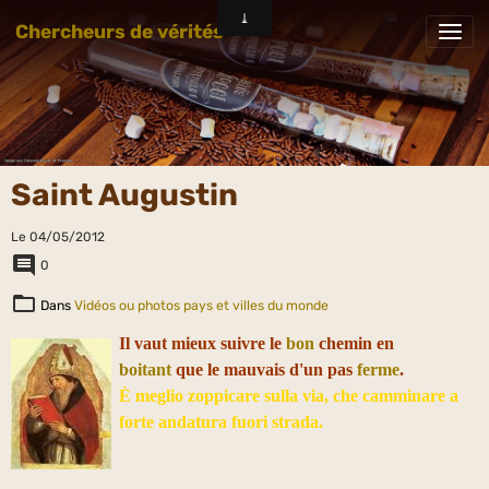
Chercheurs de vérités
Saint Augustin
Le 04/05/2012
0
Dans
Vidéos ou photos pays et villes du monde
Il vaut mieux suivre le
bon
chemin en
boitant
que le mauvais d'un pas
ferme
.
È
meglio zoppicare sulla via, che camminare a
forte andatura fuori strada.