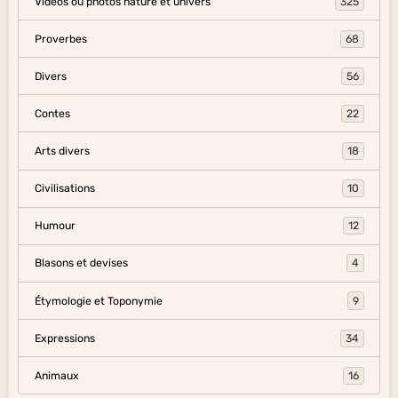
Vidéos ou photos nature et univers
325
Proverbes
68
Divers
56
Contes
22
Arts divers
18
Civilisations
10
Humour
12
Blasons et devises
4
Étymologie et Toponymie
9
Expressions
34
Animaux
16