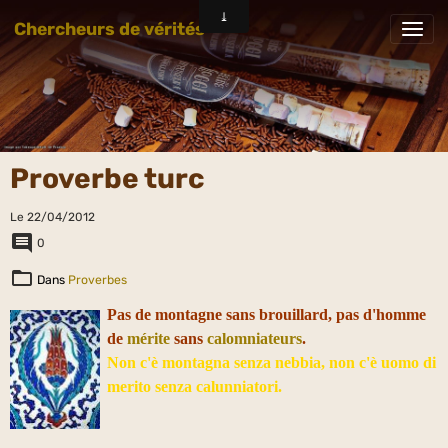
Chercheurs de vérités
Proverbe turc
Le 22/04/2012
0
Dans
Proverbes
Pas de montagne sans brouillard, pas d'homme
de
mérite
sans
calomniateurs
.
Non c'è montagna senza nebbia, non c'è uomo di
merito senza calunniatori.