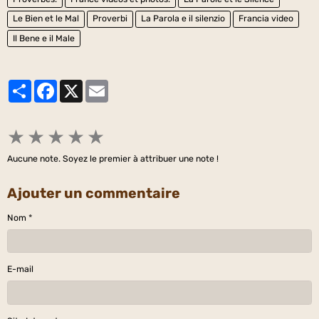
Le Bien et le Mal
Proverbi
La Parola e il silenzio
Francia video
Il Bene e il Male
Partager
Facebook
X
Email
★
★
★
★
★
Aucune note. Soyez le premier à attribuer une note !
Ajouter un commentaire
Nom
E-mail