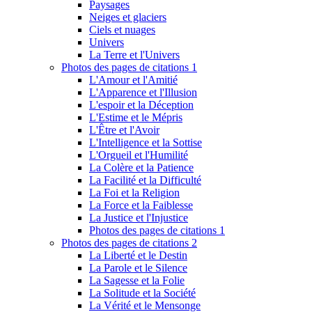
Paysages
Neiges et glaciers
Ciels et nuages
Univers
La Terre et l'Univers
Photos des pages de citations 1
L'Amour et l'Amitié
L'Apparence et l'Illusion
L'espoir et la Déception
L'Estime et le Mépris
L'Être et l'Avoir
L'Intelligence et la Sottise
L'Orgueil et l'Humilité
La Colère et la Patience
La Facilité et la Difficulté
La Foi et la Religion
La Force et la Faiblesse
La Justice et l'Injustice
Photos des pages de citations 1
Photos des pages de citations 2
La Liberté et le Destin
La Parole et le Silence
La Sagesse et la Folie
La Solitude et la Société
La Vérité et le Mensonge