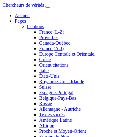
Chercheurs de vérités
Accueil
Pages
Citations
France (L-Z)
Proverbes
Canada-Québec
France (A-J)
Europe Centrale et Orientale.
Grèce
Orient citations
Italie
États-Unis
Royaume-Uni - Irlande
Suisse
Espagne-Portugal
Belgique-Pays-Bas
Russie
Allemagne - Autriche
Textes sacrés
Amérique Latine
Afrique
Proche et Moyen-Orient
Europe du Nord