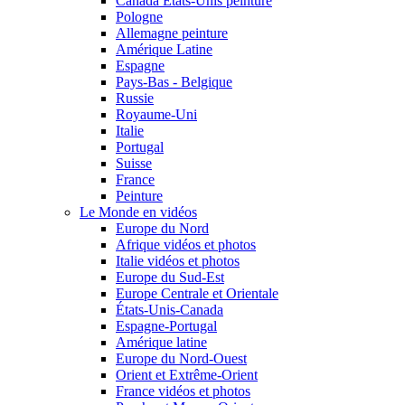
Canada États-Unis peinture
Pologne
Allemagne peinture
Amérique Latine
Espagne
Pays-Bas - Belgique
Russie
Royaume-Uni
Italie
Portugal
Suisse
France
Peinture
Le Monde en vidéos
Europe du Nord
Afrique vidéos et photos
Italie vidéos et photos
Europe du Sud-Est
Europe Centrale et Orientale
États-Unis-Canada
Espagne-Portugal
Amérique latine
Europe du Nord-Ouest
Orient et Extrême-Orient
France vidéos et photos