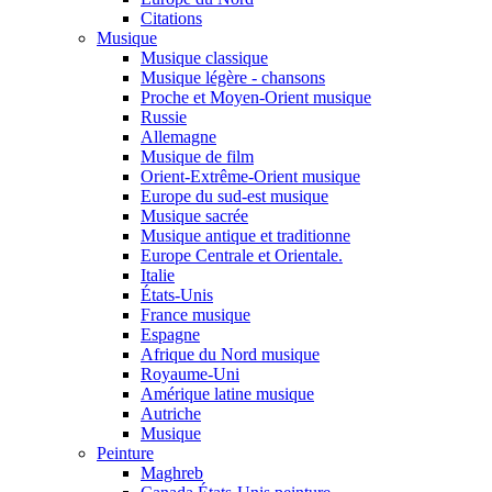
Citations
Musique
Musique classique
Musique légère - chansons
Proche et Moyen-Orient musique
Russie
Allemagne
Musique de film
Orient-Extrême-Orient musique
Europe du sud-est musique
Musique sacrée
Musique antique et traditionne
Europe Centrale et Orientale.
Italie
États-Unis
France musique
Espagne
Afrique du Nord musique
Royaume-Uni
Amérique latine musique
Autriche
Musique
Peinture
Maghreb