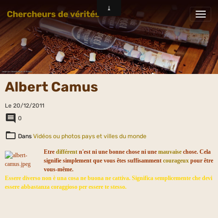
Chercheurs de vérités
Albert Camus
Le 20/12/2011
0
Dans
Vidéos ou photos pays et villes du monde
Etre
différent
n'est ni une bonne chose ni une
mauvaise
chose. Cela
signifie simplement que vous êtes suffisamment
courageux
pour être
vous-même.
Essere diverso non è una cosa ne buona ne cattiva. Significa semplicemente che devi
essere abbastanza coraggioso per essere te stesso.