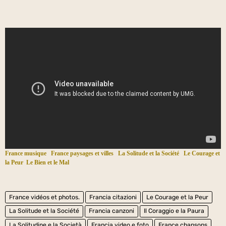
France musique
France paysages et villes
La Solitude et la Société
Le Courage et
la Peur
Le Bien et le Mal
France vidéos et photos.
Francia citazioni
Le Courage et la Peur
La Solitude et la Société
Francia canzoni
Il Coraggio e la Paura
La Solitudine e la Società
Francia video e foto
France chansons