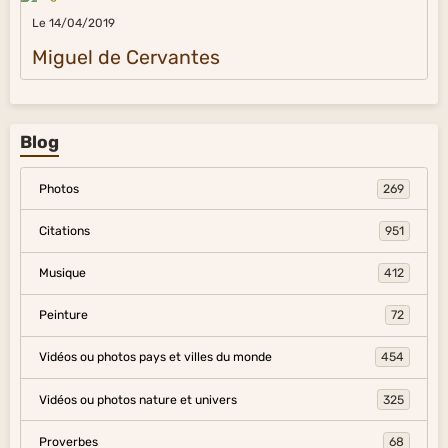
Le 14/04/2019
Miguel de Cervantes
Blog
Photos
269
Citations
951
Musique
412
Peinture
72
Vidéos ou photos pays et villes du monde
454
Vidéos ou photos nature et univers
325
Proverbes
68