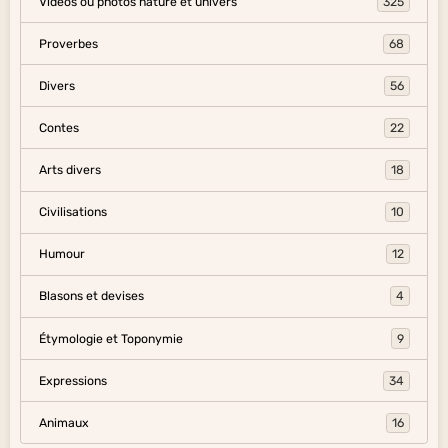
Vidéos ou photos nature et univers
325
Proverbes
68
Divers
56
Contes
22
Arts divers
18
Civilisations
10
Humour
12
Blasons et devises
4
Étymologie et Toponymie
9
Expressions
34
Animaux
16