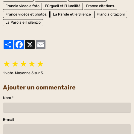
Francia video e foto
l'Orgueil et l'Humilité
France citations.
France vidéos et photos.
La Parole et le Silence
Francia citazioni
La Parola e il silenzio
Partager
Facebook
X
Email
★
★
★
★
★
1
vote. Moyenne
5
sur 5.
Ajouter un commentaire
Nom
E-mail