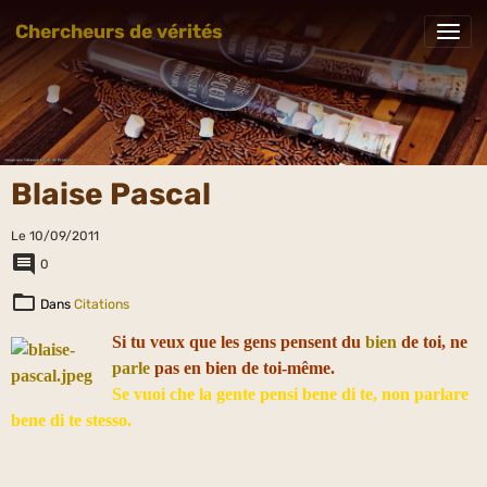
Chercheurs de vérités
Blaise Pascal
Le 10/09/2011
0
Dans
Citations
Si tu veux que les gens pensent du
bien
de toi, ne
parle
pas en bien de toi-même.
Se vuoi che la gente pensi bene di te, non parlare
bene di te stesso.