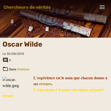
Chercheurs de vérités
Oscar Wilde
Le 30/08/2012
0
Dans
Citations
L'expérience est le nom que chacun donne à
ses
erreurs
.
L'esperienza è il nome che diamo ai nostri
errori.