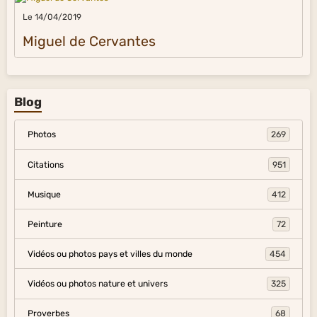
Le 14/04/2019
Miguel de Cervantes
Blog
Photos
269
Citations
951
Musique
412
Peinture
72
Vidéos ou photos pays et villes du monde
454
Vidéos ou photos nature et univers
325
Proverbes
68