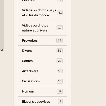
Peinture
72
Vidéos ou photos pays
454
et villes du monde
Vidéos ou photos
325
nature et univers
Proverbes
68
Divers
56
Contes
22
Arts divers
18
Civilisations
10
Humour
12
Blasons et devises
4