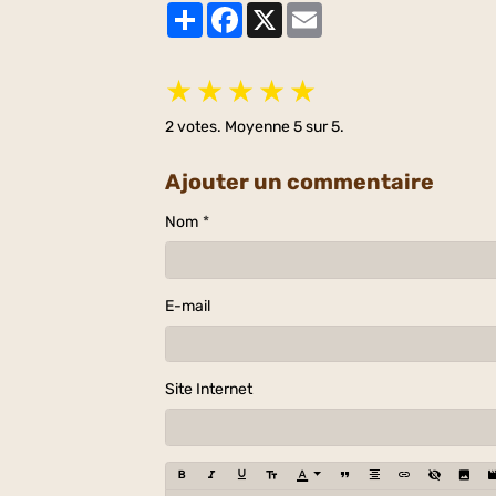
Partager
Facebook
X
Email
★
★
★
★
★
2
votes. Moyenne
5
sur 5.
Ajouter un commentaire
Nom
E-mail
Site Internet