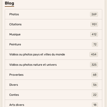
Blog
Photos
269
Citations
951
Musique
412
Peinture
72
Vidéos ou photos pays et villes du monde
454
Vidéos ou photos nature et univers
325
Proverbes
68
Divers
56
Contes
22
Arts divers
18