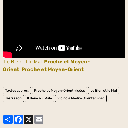
Le Bien et le Mal
Proche et Moyen-
Orient
Proche et Moyen-Orient
Textes sacrés.
Proche et Moyen-Orient vidéos
Le Bien et le Mal
Testi sacri
Il Bene e il Male
Vicino e Medio-Oriente video
Partager
Facebook
X
Email