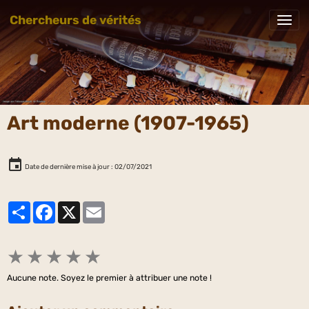
Chercheurs de vérités
Art moderne (1907-1965)
Date de dernière mise à jour : 02/07/2021
Partager
Facebook
X
Email
★
★
★
★
★
Aucune note. Soyez le premier à attribuer une note !