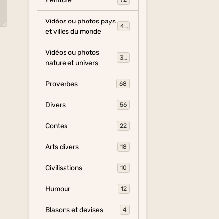
Peinture
72
Vidéos ou photos pays
454
et villes du monde
Vidéos ou photos
325
nature et univers
Proverbes
68
Divers
56
Contes
22
Arts divers
18
Civilisations
10
Humour
12
Blasons et devises
4