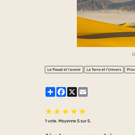
D
Le Passé et l'avenir
La Terre et l'Univers
Prov
Partager
Facebook
X
Email
★
★
★
★
★
1
vote. Moyenne
5
sur 5.