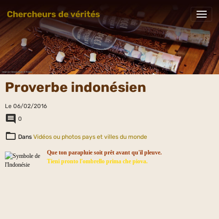
Chercheurs de vérités
Proverbe indonésien
Le 06/02/2016
0
Dans
Vidéos ou photos pays et villes du monde
Que ton parapluie soit prêt avant qu'il pleuve.
Tieni pronto l'ombrello prima che piova.