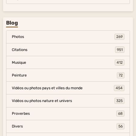
Blog
Photos
269
Citations
951
Musique
412
Peinture
72
Vidéos ou photos pays et villes du monde
454
Vidéos ou photos nature et univers
325
Proverbes
68
Divers
56