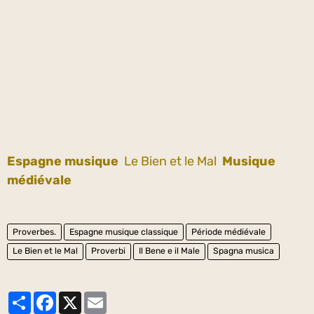
Espagne musique
Le Bien et le Mal
Musique
médiévale
Proverbes.
Espagne musique classique
Période médiévale
Le Bien et le Mal
Proverbi
Il Bene e il Male
Spagna musica
Partager
Facebook
X
Email