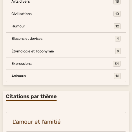
Arts divers
18
Civilisations
10
Humour
12
Blasons et devises
4
Étymologie et Toponymie
9
Expressions
34
Animaux
16
Citations par thème
L'amour et l'amitié