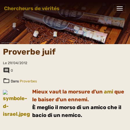
Chercheurs de vérités
Proverbe juif
Le 29/04/2012
0
Dans
Proverbes
Mieux vaut la morsure d'un
ami
que
le baiser d'un ennemi.
È meglio il morso di un amico che il
bacio di un nemico.