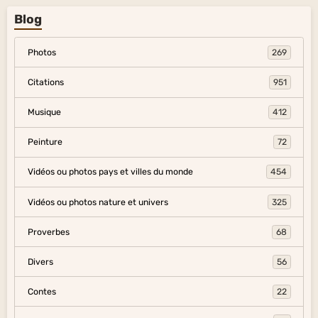
Blog
Photos
269
Citations
951
Musique
412
Peinture
72
Vidéos ou photos pays et villes du monde
454
Vidéos ou photos nature et univers
325
Proverbes
68
Divers
56
Contes
22