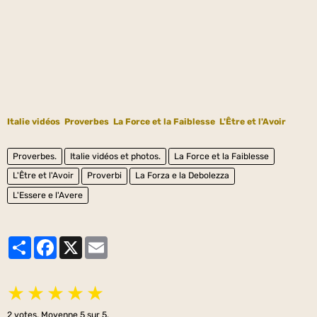
Italie vidéos
Proverbes
La Force et la Faiblesse
L'Être et l'Avoir
Proverbes.
Italie vidéos et photos.
La Force et la Faiblesse
L'Être et l'Avoir
Proverbi
La Forza e la Debolezza
L'Essere e l'Avere
Partager
Facebook
X
Email
★
★
★
★
★
2
votes. Moyenne
5
sur 5.