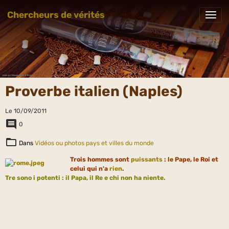
Chercheurs de vérités
Proverbe italien (Naples)
Le 10/09/2011
0
Dans
Vidéos ou photos pays et villes du monde
Trois hommes sont
puissants
: le Pape, le Roi et
celui qui n'a
rien
.
Tre sono i potenti : il Papa, il Re e chi non ha niente.