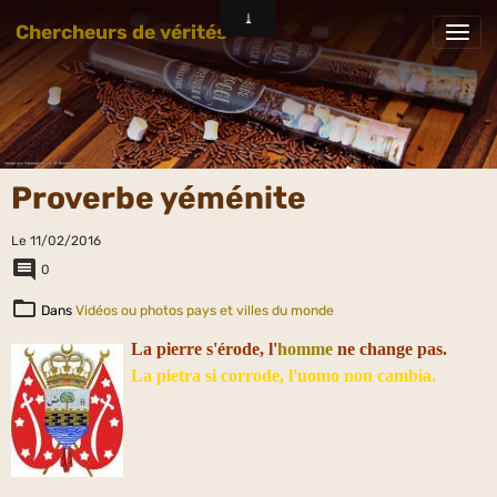
Chercheurs de vérités
Proverbe yéménite
Le 11/02/2016
0
Dans
Vidéos ou photos pays et villes du monde
La pierre s'érode, l'
homme
ne change pas.
La pietra si corrode, l'uomo non cambia.