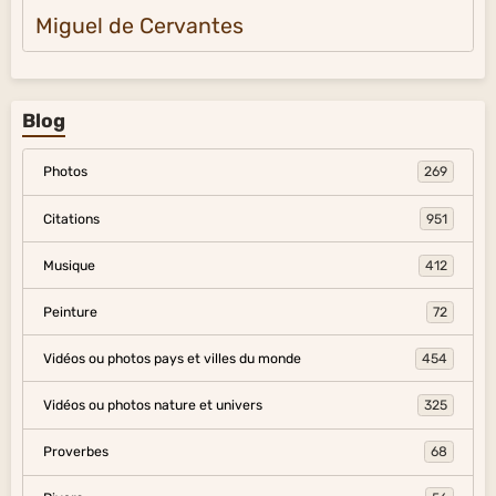
Miguel de Cervantes
Blog
Photos
269
Citations
951
Musique
412
Peinture
72
Vidéos ou photos pays et villes du monde
454
Vidéos ou photos nature et univers
325
Proverbes
68