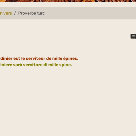
univers
Proverbe turc
rdinier est le serviteur de mille épines.
iniere sarà servitore di mille spine.