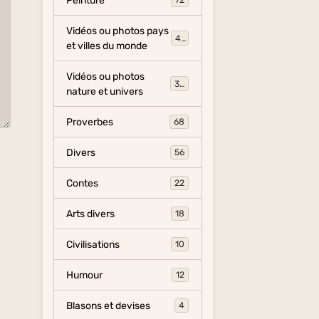
Peinture
72
Vidéos ou photos pays
454
et villes du monde
Vidéos ou photos
325
nature et univers
Proverbes
68
Divers
56
Contes
22
Arts divers
18
Civilisations
10
Humour
12
Blasons et devises
4