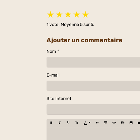
★
★
★
★
★
1
vote. Moyenne
5
sur 5.
Ajouter un commentaire
Nom
E-mail
Site Internet