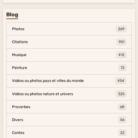
Blog
Photos
269
Citations
951
Musique
412
Peinture
72
Vidéos ou photos pays et villes du monde
454
Vidéos ou photos nature et univers
325
Proverbes
68
Divers
56
Contes
22