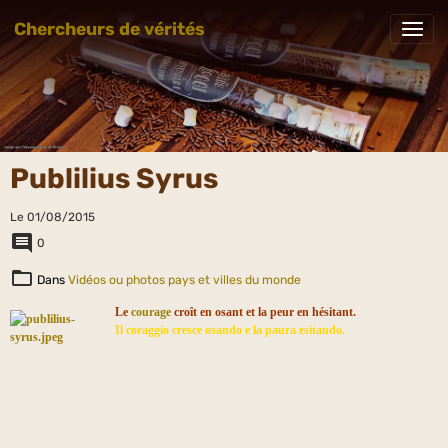
Chercheurs de vérités
Publilius Syrus
Le 01/08/2015
0
Dans
Vidéos ou photos pays et villes du monde
Le
courage
croît en osant et la peur en hésitant.
Il coraggio cresce osando e la paura esitando.