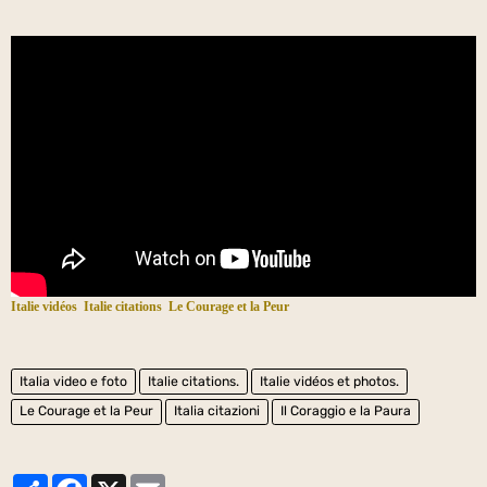
Italie vidéos
Italie citations
Le Courage et la Peur
Italia video e foto
Italie citations.
Italie vidéos et photos.
Le Courage et la Peur
Italia citazioni
Il Coraggio e la Paura
Partager
Facebook
X
Email