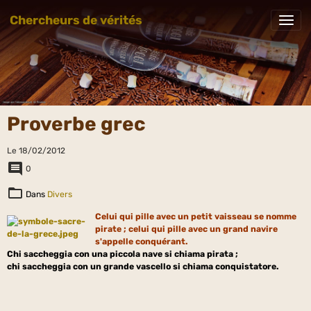
Chercheurs de vérités
Proverbe grec
Le 18/02/2012
0
Dans
Divers
Celui qui pille avec un petit vaisseau se nomme
pirate ; celui qui pille avec un grand navire
s'appelle conquérant.
Chi
saccheggia
con una piccola nave
si chiama pirata ;
chi
saccheggia
con un
grande vascello
si
chiama
conquistatore.