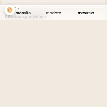
SPONSORS
Citations par thème
L'amour et l'amitié
Le savoir et l'ignorance
La vérité et le mensonge
Le désir et l'esprit
La solitude et la société