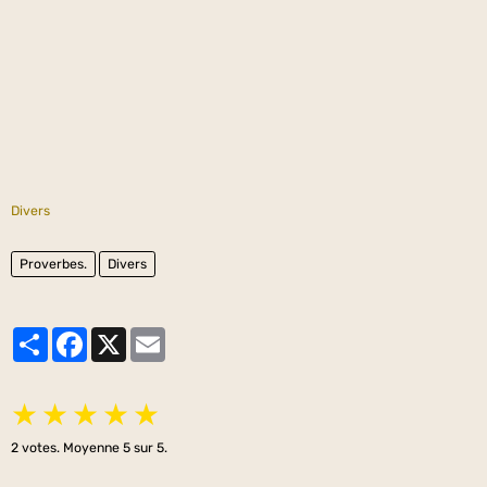
Divers
Proverbes.
Divers
Partager
Facebook
X
Email
★
★
★
★
★
2
votes. Moyenne
5
sur 5.